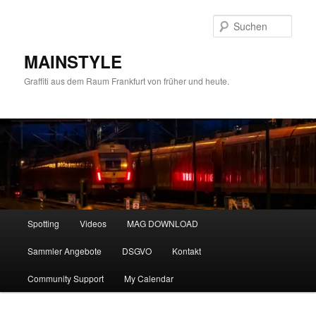
Zum
primären
Such
Inhalt
springen
MAINSTYLE
Graffiti aus dem Raum Frankfurt von früher und heute.
Hauptmenü
Spotting
Videos
MAG DOWNLOAD
Sammler Angebote
DSGVO
Kontakt
Community Support
My Calendar