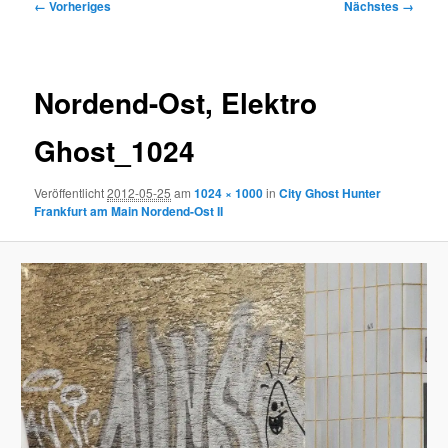
Bilder-
← Vorheriges
Nächstes →
Navigation
Nordend-Ost, Elektro
Ghost_1024
Veröffentlicht
2012-05-25
am
1024 × 1000
in
City Ghost Hunter
Frankfurt am Main Nordend-Ost II