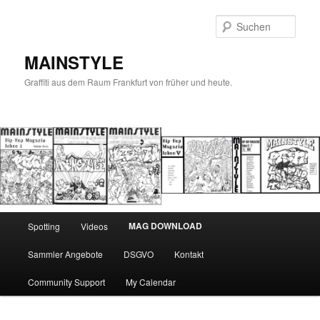
Zum
primären
Such
Inhalt
springen
MAINSTYLE
Graffiti aus dem Raum Frankfurt von früher und heute.
Hauptmenü
MAG DOWNLOAD
Spotting
Videos
Sammler Angebote
DSGVO
Kontakt
Community Support
My Calendar