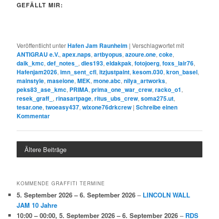
GEFÄLLT MIR:
Veröffentlicht unter
Hafen Jam Raunheim
|
Verschlagwortet mit
ANTIGRAU e.V.
,
apex.naps
,
artbyopus
,
azoure.one
,
coke
,
daik_kmc
,
def_notes_
,
dies193
,
eldakpak
,
fotojoerg
,
foxs_lair76
,
Hafenjam2026
,
imn_sent_cfl
,
itzjustpaint
,
kesom.030
,
kron_basel
,
mainstyle
,
maseione
,
MEK
,
mone.abc
,
nilya_artworks
,
peks83_ase_kmc
,
PRIMA
,
prima_one_war_crew
,
racko_o1
,
resek_graff_
,
rinasartpage
,
ritus_ubs_crew
,
soma275.ut
,
tesar.one
,
twoeasy437
,
wixone76drkcrew
|
Schreibe einen
Kommentar
Ältere Beiträge
KOMMENDE GRAFFITI TERMINE
5. September 2026
–
6. September 2026
–
LINCOLN WALL
JAM 10 Jahre
10:00
–
00:00
,
5. September 2026
–
6. September 2026
–
RDS