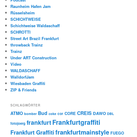
Raunheim Hafen Jam
Rüsselsheim
SCHICHTWEISE
Schichtweise Waldaschaff
SCHROTTI
Street Art Brazil Frankfurt
throwback Trainz
Trainz
Under ART Construction
Video
WALDASCHAFF
WalldorfJam
Wiesbaden Graffiti
ZIP & Friends
SCHLAGWÖRTER
Bud
CREIS
ATMO
CORE
DAWO
cor
bomber
coke
DBL
Frankfurtgraffiti
frankfurt
fotojoerg
frankfurtmainstyle
Frankfurt Graffiti
FUEGO