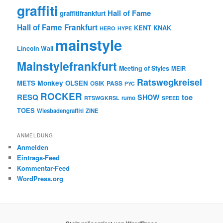
graffiti
Hall of Fame
graffitifrankfurt
Hall of Fame Frankfurt
KENT
KNAK
HERO
HYPE
mainstyle
Lincoln Wall
Mainstylefrankfurt
Meeting of Styles
MEIR
Ratswegkreisel
Monkey
METS
OLSEN
PASS
OSIK
PYC
ROCKER
RESQ
toe
SHOW
rumo
RTSWGKRSL
SPEED
TOES
Wiesbadengraffiti
ZINE
ANMELDUNG
Anmelden
Eintrags-Feed
Kommentar-Feed
WordPress.org