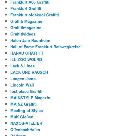
Frankfurt A66 Graffiti
Frankfurt Graffiti
Frankfurt oldskool Graffiti
Graffiti Magazine
Graffitimagazine
Graffitivideos
Hafen Jam Raunheim
Hall of Fame Frankfurt Ratswegkreisel
HANAU GRAFFITI
ILL ZOO WOLRD
Lack & Lines
LACK UND RAUSCH
Langen Jams
Lincoln Wall
lost place Graffiti
MAINSTYLE Magazin
MAINZ Graffiti
Meeting of Styles
MuK Gießen
NAXOS-ATELIER
OffenbachHafen
Podcast