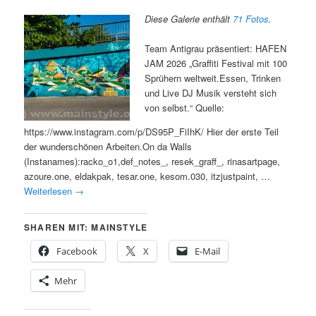
Diese Galerie enthält
71 Fotos
.
Team Antigrau präsentiert: HAFEN
JAM 2026 „Graffiti Festival mit 100
Sprühern weltweit.Essen, Trinken
und Live DJ Musik versteht sich
von selbst.“ Quelle:
https://www.instagram.com/p/DS95P_FiIhK/ Hier der erste Teil
der wunderschönen Arbeiten.On da Walls
(Instanames):racko_o1,def_notes_, resek_graff_, rinasartpage,
azoure.one, eldakpak, tesar.one, kesom.030, itzjustpaint, …
Weiterlesen
→
SHAREN MIT: MAINSTYLE
Facebook
X
E-Mail
Mehr