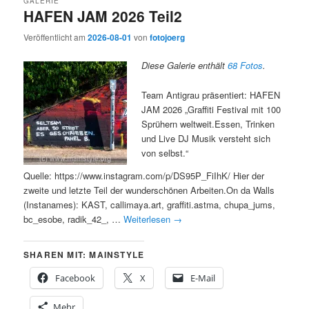
GALERIE
HAFEN JAM 2026 Teil2
Veröffentlicht am
2026-08-01
von
fotojoerg
Diese Galerie enthält
68 Fotos
.
Team Antigrau präsentiert: HAFEN
JAM 2026 „Graffiti Festival mit 100
Sprühern weltweit.Essen, Trinken
und Live DJ Musik versteht sich
von selbst.“
Quelle: https://www.instagram.com/p/DS95P_FiIhK/ Hier der
zweite und letzte Teil der wunderschönen Arbeiten.On da Walls
(Instanames): KAST, callimaya.art, graffiti.astma, chupa_jums,
bc_esobe, radik_42_, …
Weiterlesen
→
SHAREN MIT: MAINSTYLE
Facebook
X
E-Mail
Mehr