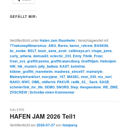
GEFÄLLT MIR:
Veröffentlicht unter
Hafen Jam Raunheim
|
Verschlagwortet mit
77nakoneplfbnarsmuv
,
ABU
,
Bares
,
bares_rzkrew
,
BASK86
,
bc_esobe
,
BELT
,
boxir_sans_avoir
,
callimaya.art
,
chupa_jums
,
curly_athena
,
domus83
,
eclectic_233
,
Emty
,
Fönik
,
Frost
,
frost_zvs
,
graffiti.astma
,
graffiti.wuerzburg
,
Graffitijam
,
Hafenjam
,
HIK
,
hik_munich
,
jolly_balboa
,
KAST
,
keim0ne
,
kidone_graffiti_mannheim
,
madness_since97
,
mainstyle
,
Mainstylefrankfurt
,
maryjane_167
,
MASEL
,
mon_030
,
mx_nori
,
NAKO
,
NWC
,
OIML
,
oldfartnl
,
PAKUR
,
radik_42_
,
Sack
,
SAGE
,
schmierfink_for_life
,
SEMO
,
SNORS
,
Step
,
thespeedone
,
WE
,
ZINE
,
ZVSCREW
|
Schreibe einen Kommentar
GALERIE
HAFEN JAM 2026 Teil1
Veröffentlicht am
2026-07-27
von
fotojoerg