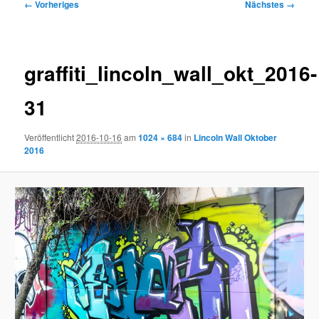
Bilder-
← Vorheriges
Nächstes →
Navigation
graffiti_lincoln_wall_okt_2016-
31
Veröffentlicht
2016-10-16
am
1024 × 684
in
Lincoln Wall Oktober
2016