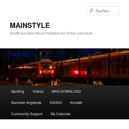
Zum
primären
Such
Inhalt
springen
MAINSTYLE
Graffiti aus dem Raum Frankfurt von früher und heute.
Hauptmenü
Spotting
Videos
MAG DOWNLOAD
Sammler Angebote
DSGVO
Kontakt
Community Support
My Calendar