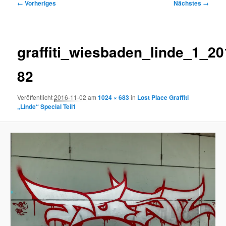
Bilder-
← Vorheriges
Nächstes →
Navigation
graffiti_wiesbaden_linde_1_20
82
Veröffentlicht
2016-11-02
am
1024 × 683
in
Lost Place Graffiti
„Linde“ Special Teil1