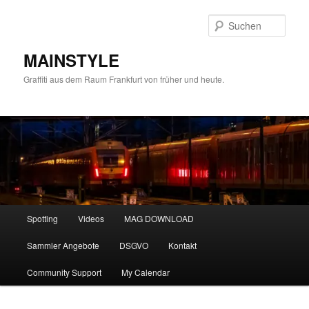
Zum
primären
Such
Inhalt
springen
MAINSTYLE
Graffiti aus dem Raum Frankfurt von früher und heute.
Hauptmenü
Spotting
Videos
MAG DOWNLOAD
Sammler Angebote
DSGVO
Kontakt
Community Support
My Calendar