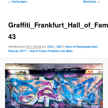
Bilder-
← Vorheriges
Nächstes →
Navigation
Graffiti_Frankfurt_Hall_of_Fa
43
Veröffentlicht
2017-03-09
am
1024 × 683
in
Best of Ratswegkreisel
Februar 2017 – Hall of Fame Frankfurt am Main