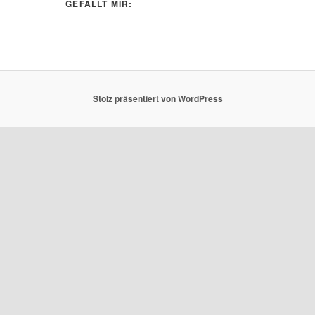
GEFÄLLT MIR:
Stolz präsentiert von WordPress