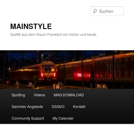
Zum
primären
Such
Inhalt
springen
MAINSTYLE
Graffiti aus dem Raum Frankfurt von früher und heute.
Hauptmenü
Spotting
Videos
MAG DOWNLOAD
Sammler Angebote
DSGVO
Kontakt
Community Support
My Calendar