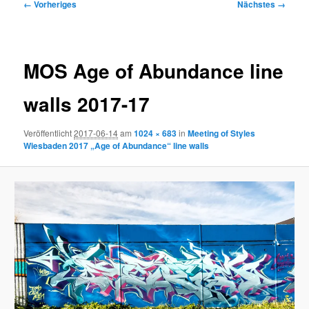
Bilder-
← Vorheriges
Nächstes →
Navigation
MOS Age of Abundance line
walls 2017-17
Veröffentlicht
2017-06-14
am
1024 × 683
in
Meeting of Styles
Wiesbaden 2017 „Age of Abundance“ line walls