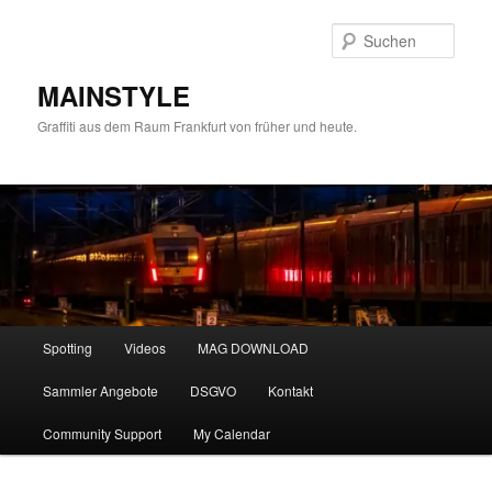
Zum
primären
Such
Inhalt
springen
MAINSTYLE
Graffiti aus dem Raum Frankfurt von früher und heute.
Hauptmenü
Spotting
Videos
MAG DOWNLOAD
Sammler Angebote
DSGVO
Kontakt
Community Support
My Calendar