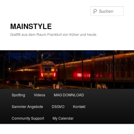
Zum
primären
Such
Inhalt
springen
MAINSTYLE
Graffiti aus dem Raum Frankfurt von früher und heute.
Hauptmenü
Spotting
Videos
MAG DOWNLOAD
Sammler Angebote
DSGVO
Kontakt
Community Support
My Calendar