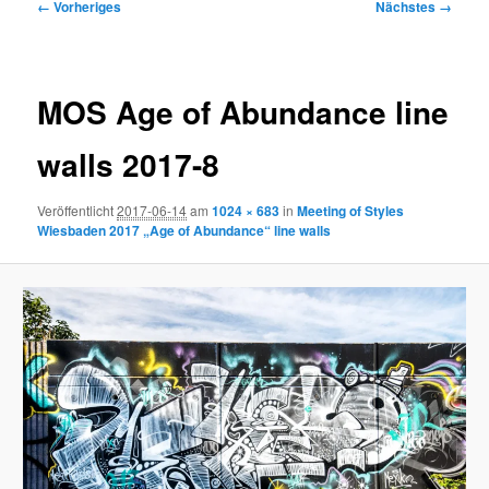
Bilder-
← Vorheriges
Nächstes →
Navigation
MOS Age of Abundance line
walls 2017-8
Veröffentlicht
2017-06-14
am
1024 × 683
in
Meeting of Styles
Wiesbaden 2017 „Age of Abundance“ line walls