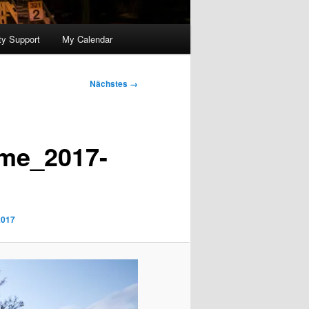
y Support
My Calendar
Nächstes →
ame_2017-
2017