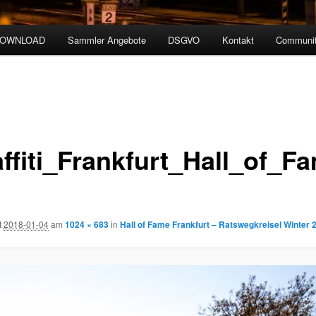
DOWNLOAD
Sammler Angebote
DSGVO
Kontakt
Communit
affiti_Frankfurt_Hall_of_F
t
2018-01-04
am
1024 × 683
in
Hall of Fame Frankfurt – Ratswegkreisel Winter 