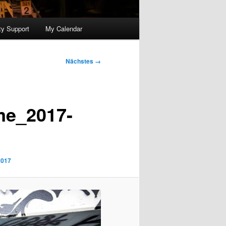
y Support
My Calendar
Nächstes →
ame_2017-
2017