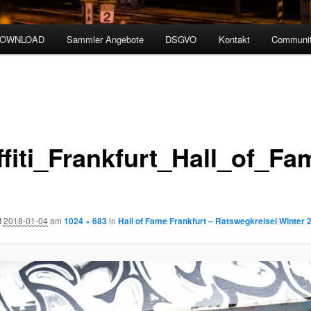
DOWNLOAD
Sammler Angebote
DSGVO
Kontakt
Communit
ffiti_Frankfurt_Hall_of_F
t
2018-01-04
am
1024 × 683
in
Hall of Fame Frankfurt – Ratswegkreisel Winter 