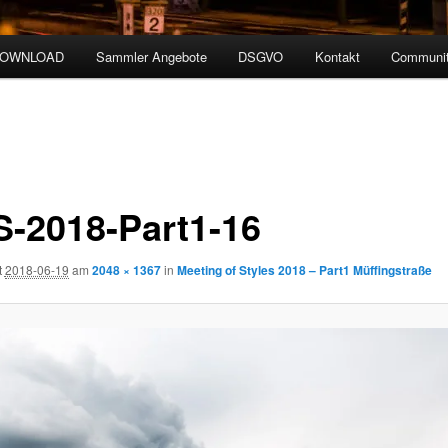
DOWNLOAD
Sammler Angebote
DSGVO
Kontakt
Communit
-2018-Part1-16
t
2018-06-19
am
2048 × 1367
in
Meeting of Styles 2018 – Part1 Müffingstraße