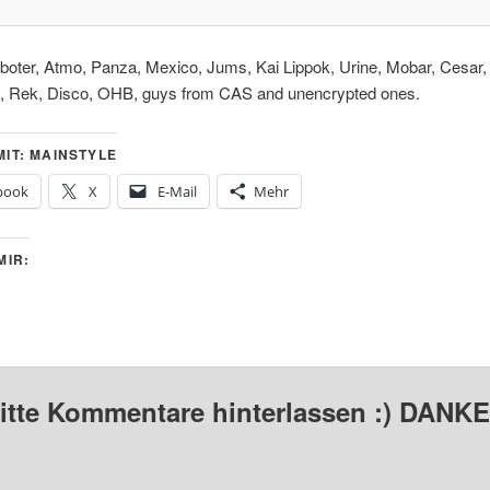
oter, Atmo, Panza, Mexico, Jums, Kai Lippok, Urine, Mobar, Cesar, 
n, Rek, Disco, OHB, guys from CAS and unencrypted ones.
IT: MAINSTYLE
book
X
E-Mail
Mehr
MIR:
bitte Kommentare hinterlassen :) DANKE