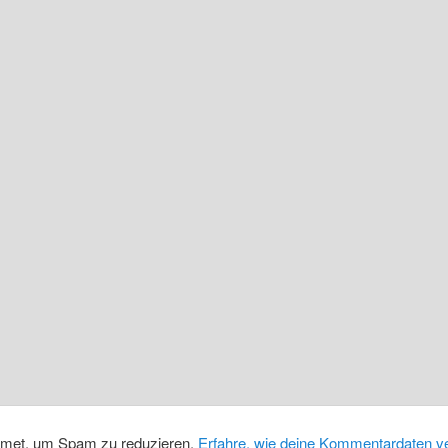
smet, um Spam zu reduzieren.
Erfahre, wie deine Kommentardaten ve