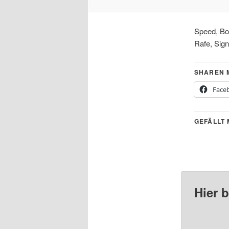
Speed, Bob
Rafe, Sig
SHAREN M
Face
GEFÄLLT 
Hier 