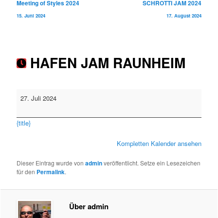
Beitragsnavigation
Meeting of Styles 2024
SCHROTTI JAM 2024
15. Juni 2024
17. August 2024
HAFEN JAM RAUNHEIM
HAFEN
27. Juli 2024
JAM
RAUNHEIM
{title}
Kompletten Kalender ansehen
Dieser Eintrag wurde von
admin
veröffentlicht. Setze ein Lesezeichen
für den
Permalink
.
Über admin