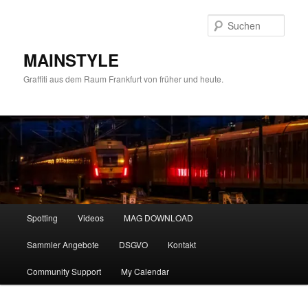
Zum
primären
Such
Inhalt
springen
MAINSTYLE
Graffiti aus dem Raum Frankfurt von früher und heute.
Hauptmenü
Spotting
Videos
MAG DOWNLOAD
Sammler Angebote
DSGVO
Kontakt
Community Support
My Calendar