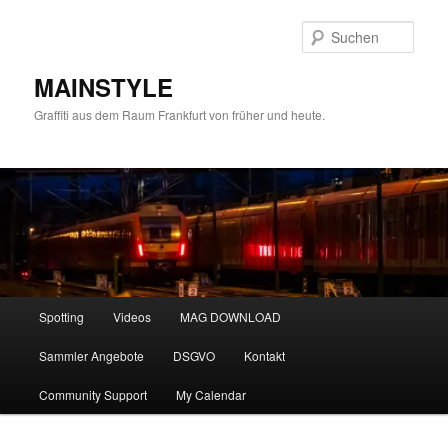
Zum
primären
Such
Inhalt
springen
MAINSTYLE
Graffiti aus dem Raum Frankfurt von früher und heute.
Hauptmenü
Spotting
Videos
MAG DOWNLOAD
Sammler Angebote
DSGVO
Kontakt
Community Support
My Calendar