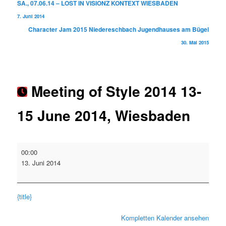
Beitragsnavigation
SA., 07.06.14 – LOST IN VISIONZ KONTEXT WIESBADEN
7. Juni 2014
Character Jam 2015 Niedereschbach Jugendhauses am Bügel
30. Mai 2015
Meeting of Style 2014 13-
15 June 2014, Wiesbaden
Meeting
00:00
of
13. Juni 2014
Style
2014
13-
{title}
15
June
Kompletten Kalender ansehen
2014,