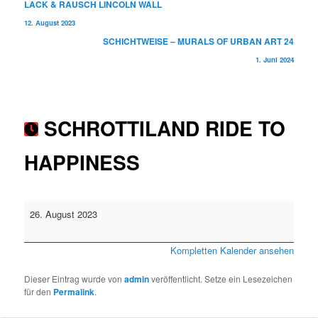
Beitragsnavigation
LACK & RAUSCH LINCOLN WALL
12. August 2023
SCHICHTWEISE – MURALS OF URBAN ART 24
1. Juni 2024
SCHROTTILAND RIDE TO
HAPPINESS
SCHROTTILAND
26. August 2023
RIDE
TO
Kompletten Kalender ansehen
HAPPINESS
Dieser Eintrag wurde von
admin
veröffentlicht. Setze ein Lesezeichen
für den
Permalink
.