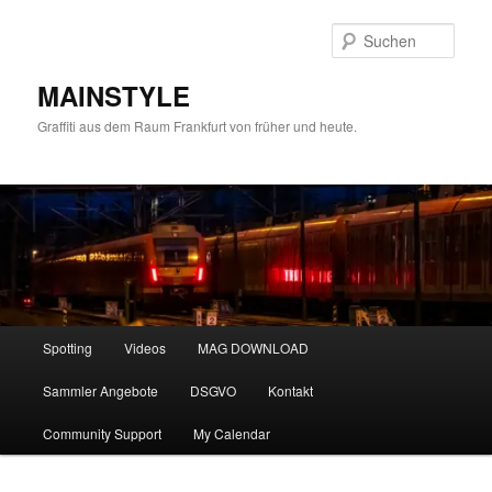
Zum
primären
Such
Inhalt
springen
MAINSTYLE
Graffiti aus dem Raum Frankfurt von früher und heute.
Hauptmenü
Spotting
Videos
MAG DOWNLOAD
Sammler Angebote
DSGVO
Kontakt
Community Support
My Calendar