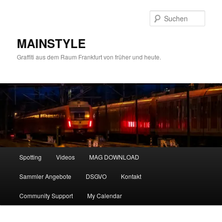
Zum
primären
Such
Inhalt
springen
MAINSTYLE
Graffiti aus dem Raum Frankfurt von früher und heute.
Hauptmenü
Spotting
Videos
MAG DOWNLOAD
Sammler Angebote
DSGVO
Kontakt
Community Support
My Calendar