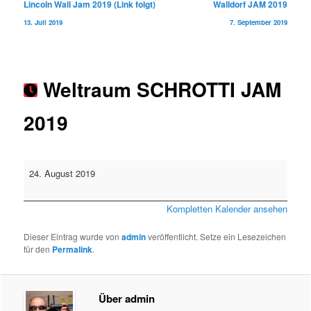
Beitragsnavigation
Lincoln Wall Jam 2019 (Link folgt)
Walldorf JAM 2019
13. Juli 2019
7. September 2019
Weltraum SCHROTTI JAM
2019
Weltraum
24. August 2019
SCHROTTI
JAM
Kompletten Kalender ansehen
2019
Dieser Eintrag wurde von
admin
veröffentlicht. Setze ein Lesezeichen
für den
Permalink
.
Über admin