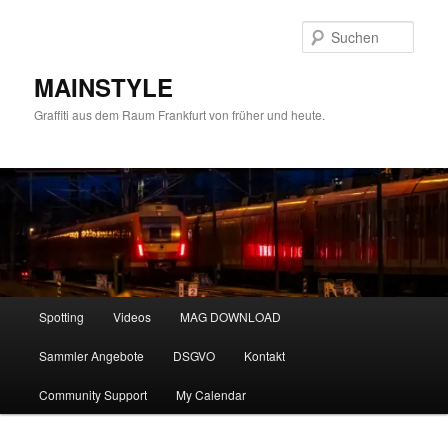
Zum
primären
Such
Inhalt
springen
MAINSTYLE
Graffiti aus dem Raum Frankfurt von früher und heute.
Hauptmenü
Spotting
Videos
MAG DOWNLOAD
Sammler Angebote
DSGVO
Kontakt
Community Support
My Calendar