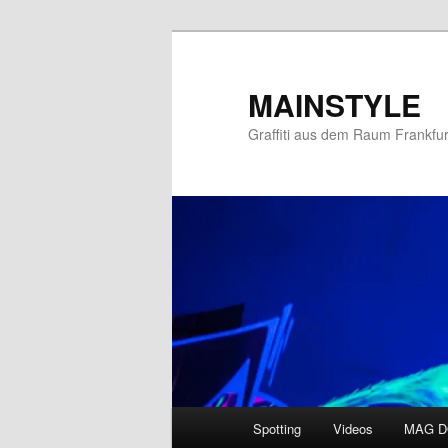
Zum
primären
Inhalt
MAINSTYLE
springen
Graffiti aus dem Raum Frankfur
Hauptmenü
Spotting
Videos
MAG 