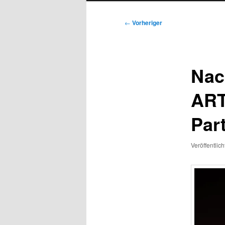
Beitragsnavigation
←
Vorheriger
Nac
ART
Part
Veröffentlic