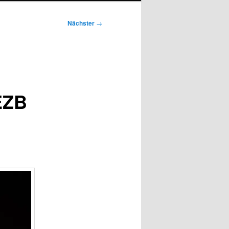
Nächster
→
EZB