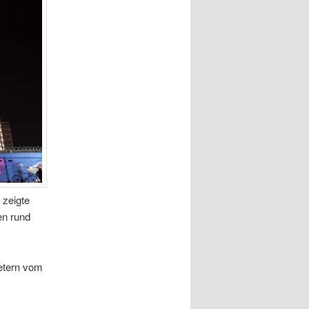
 zeigte
en rund
Metern vom