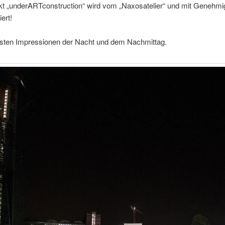
kt „underARTconstruction“ wird vom „Naxosatelier“ und mit Genehmi
ert!
ersten Impressionen der Nacht und dem Nachmittag.