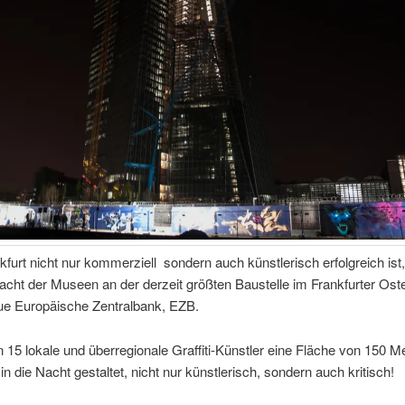
furt nicht nur kommerziell sondern auch künstlerisch erfolgreich ist,
acht der Museen an der derzeit größten Baustelle im Frankfurter Ost
ue Europäische Zentralbank, EZB.
 15 lokale und überregionale Graffiti-Künstler eine Fläche von 150 
in die Nacht gestaltet, nicht nur künstlerisch, sondern auch kritisch!