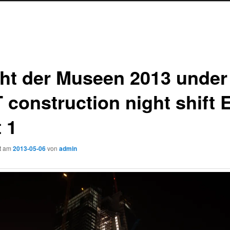
ht der Museen 2013 under
 construction night shift 
 1
ht am
2013-05-06
von
admin