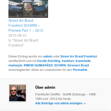
Street-Art Brazil
Frankfurt SCHIRN –
Preview Part 1 – 2013
2013-08-31
In "Street Art Brazil
Frankfurt"
Dieser Eintrag wurde von
admin
unter
Street Art Brazil Frankfurt
veröffentlicht und mit
Carolin Köchling
,
frankfurt
,
Kunsthalle
,
mainstyle
,
RIMON GUIMARÃES
,
SCHIRN
,
Streetart Brazil
verschlagwortet. Setze ein Lesezeichen für den
Permalink
.
Über admin
Frankfurter Graffito - Graffiti Zeitzeuge. ~1988-
1993 und ~2012 bis heute.
Alle Beiträge von admin anzeigen
→