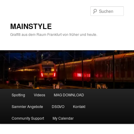
Zum
primären
Such
Inhalt
springen
MAINSTYLE
Graffiti aus dem Raum Frankfurt von früher und heute.
Hauptmenü
Spotting
Videos
MAG DOWNLOAD
Sammler Angebote
DSGVO
Kontakt
Community Support
My Calendar