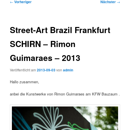
Beitragsnavigation
←
Vorheriger
Nächster
→
Street-Art Brazil Frankfurt
SCHIRN – Rimon
Guimaraes – 2013
Veröffentlicht am
2013-09-03
von
admin
Hallo zusammen,
anbei die Kunstwerke von Rimon Guimaraes am KFW Bauzaum .