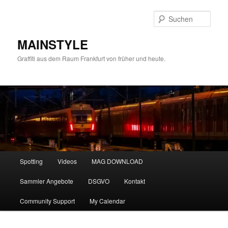
Zum
primären
Such
Inhalt
springen
MAINSTYLE
Graffiti aus dem Raum Frankfurt von früher und heute.
Hauptmenü
Spotting
Videos
MAG DOWNLOAD
Sammler Angebote
DSGVO
Kontakt
Community Support
My Calendar