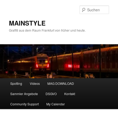
Zum
primären
Such
Inhalt
springen
MAINSTYLE
Graffiti aus dem Raum Frankfurt von früher und heute.
Hauptmenü
Spotting
Videos
MAG DOWNLOAD
Sammler Angebote
DSGVO
Kontakt
Community Support
My Calendar