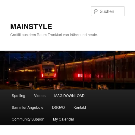
Zum
primären
Such
Inhalt
springen
MAINSTYLE
Graffiti aus dem Raum Frankfurt von früher und heute.
Hauptmenü
Spotting
Videos
MAG DOWNLOAD
Sammler Angebote
DSGVO
Kontakt
Community Support
My Calendar