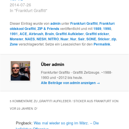
2014-07-26
In "Frankfurt Graffiti"
Dieser Eintrag wurde von
admin
unter
Frankfurt Graffiti
,
Frankfurt
oldskool Graffiti
,
ZIP & Friends
veröffentlicht und mit
1989
,
1990
,
1991
,
ACE
,
Airbrush
,
Brain
,
Graffiti Aufkleber
,
Graffiti sticker
,
Monster
,
NAES
,
NESH
,
NITRO
,
Nuar
,
Nur
,
Sair
,
SONE
,
Sticker
,
zip
,
Zone
verschlagwortet. Setze ein Lesezeichen für den
Permalink
.
Über admin
Frankfurter Graffito - Graffiti Zeitzeuge. ~1988-
1993 und ~2012 bis heute.
Alle Beiträge von admin anzeigen
→
5 KOMMENTARE ZU „
GRAFFITI AUFKLEBER / STICKER AUS FRANKFURT VON
VOR 23 JAHREN :D
“
Pingback:
Was mal wieder so ging im März. – Die
kollektive Offensive