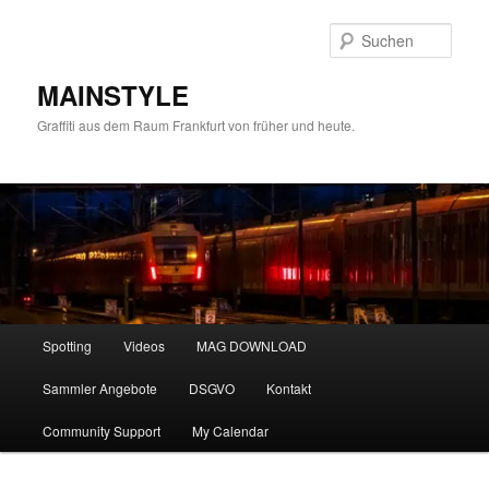
Zum
primären
Such
Inhalt
springen
MAINSTYLE
Graffiti aus dem Raum Frankfurt von früher und heute.
Hauptmenü
Spotting
Videos
MAG DOWNLOAD
Sammler Angebote
DSGVO
Kontakt
Community Support
My Calendar