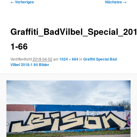
Bilder-
← Vorheriges
Nächstes →
Navigation
Graffiti_BadVilbel_Special_20
1-66
Veröffentlicht
2018-04-02
am
1024 × 684
in
Graffiti Special Bad
Vilbel 2018-1 84 Bilder