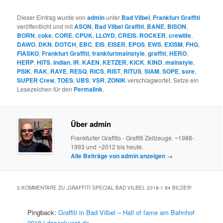
Dieser Eintrag wurde von
admin
unter
Bad Vilbel
,
Frankfurt Graffiti
veröffentlicht und mit
ASON
,
Bad Vilbel Graffiti
,
BANE
,
BISON
,
BORN
,
coke
,
CORE
,
CPUK. LLOYD
,
CREIS. ROCKER
,
crewlife
,
DAWO
,
DKN
,
DOTCH
,
EBC
,
EIS
,
EISER
,
EPOS
,
EWS
,
EXISM
,
FHG
,
FIASKO
,
Frankfurt Graffiti
,
frankfurtmainstyle
,
graffiti
,
HERO
,
HERP
,
HITS
,
indian
,
IR
,
KAEN
,
KETZER
,
KICK
,
KIND
,
mainstyle
,
PSIK
,
RAK
,
RAYE
,
RESQ
,
RICS
,
RIST
,
RITUS
,
SIAM
,
SOPE
,
sore
,
SUPER Crew
,
TOES
,
UBS
,
VSR
,
ZONIK
verschlagwortet. Setze ein
Lesezeichen für den
Permalink
.
Über admin
Frankfurter Graffito - Graffiti Zeitzeuge. ~1988-
1993 und ~2012 bis heute.
Alle Beiträge von admin anzeigen
→
3 KOMMENTARE ZU „
GRAFFITI SPECIAL BAD VILBEL 2018-1 84 BILDER
“
Pingback:
Graffiti in Bad Vilbel – Hall of fame am Bahnhof
2018 | dosenkunst.de