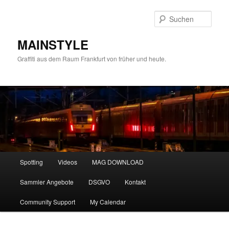
Zum
primären
Such
Inhalt
springen
MAINSTYLE
Graffiti aus dem Raum Frankfurt von früher und heute.
Hauptmenü
Spotting
Videos
MAG DOWNLOAD
Sammler Angebote
DSGVO
Kontakt
Community Support
My Calendar