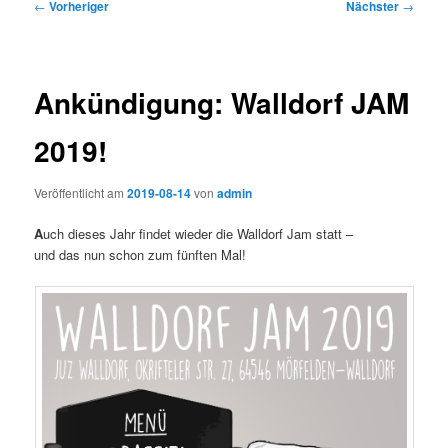
Beitragsnavigation
←
Vorheriger
Nächster
→
Ankündigung: Walldorf JAM
2019!
Veröffentlicht am
2019-08-14
von
admin
A
uch dieses Jahr findet wieder die Walldorf Jam statt –
und das nun schon zum fünften Mal!