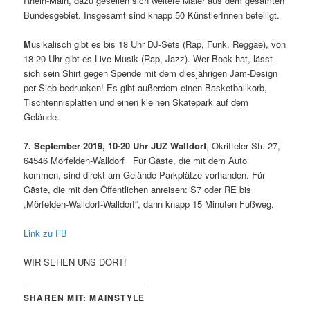
Rhein-Main, dazu gesellen sich weitere Maler aus dem gesamten
Bundesgebiet. Insgesamt sind knapp 50 KünstlerInnen beteiligt.
M
usikalisch gibt es bis 18 Uhr DJ-Sets (Rap, Funk, Reggae), von
18-20 Uhr gibt es Live-Musik (Rap, Jazz). Wer Bock hat, lässt
sich sein Shirt gegen Spende mit dem diesjährigen Jam-Design
per Sieb bedrucken! Es gibt außerdem einen Basketballkorb,
Tischtennisplatten und einen kleinen Skatepark auf dem
Gelände.
7. September 2019, 10-20 Uhr JUZ Walldorf
, Okrifteler Str. 27,
64546 Mörfelden-Walldorf Für Gäste, die mit dem Auto
kommen, sind direkt am Gelände Parkplätze vorhanden. Für
Gäste, die mit den Öffentlichen anreisen: S7 oder RE bis
„Mörfelden-Walldorf-Walldorf“, dann knapp 15 Minuten Fußweg.
Link zu FB
WIR SEHEN UNS DORT!
SHAREN MIT: MAINSTYLE