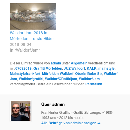
WalldorfJam 2018 in
Mörfelden – erste Bilder
2018-08-04
In "WalldorfJam"
Dieser Eintrag wurde von
admin
unter
Allgemein
veröffentlicht und
mit
07092019
,
Graffiti Mörfelden
,
JUZ Walldorf
,
KALK
,
mainstyle
,
Mainstylefrankfurt
,
Mörfelden-Walldorf
,
Oberkrifteler Str
,
Walldorf-
Jam
,
Walldorfgraffiti
,
WalldorfGRaffitijam
,
WalldorfJam
verschlagwortet. Setze ein Lesezeichen für den
Permalink
.
Über admin
Frankfurter Graffito - Graffiti Zeitzeuge. ~1988-
1993 und ~2012 bis heute.
Alle Beiträge von admin anzeigen
→