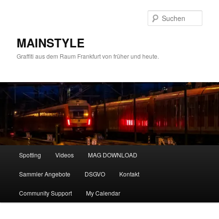
Zum
primären
Such
Inhalt
springen
MAINSTYLE
Graffiti aus dem Raum Frankfurt von früher und heute.
Hauptmenü
Spotting
Videos
MAG DOWNLOAD
Sammler Angebote
DSGVO
Kontakt
Community Support
My Calendar