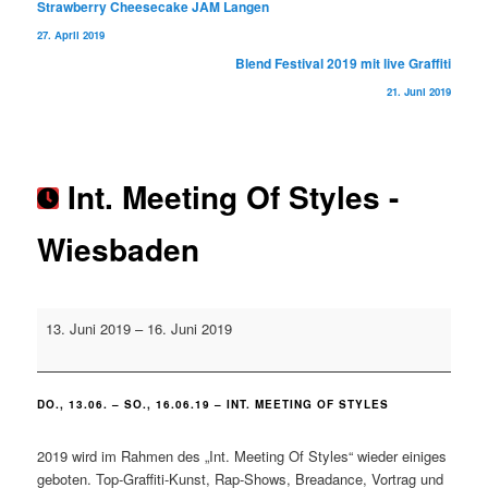
Beitragsnavigation
Strawberry Cheesecake JAM Langen
27. April 2019
Blend Festival 2019 mit live Graffiti
21. Juni 2019
Int. Meeting Of Styles -
Wiesbaden
Int.
13. Juni 2019
–
16. Juni 2019
Meeting
Of
Styles
DO., 13.06. – SO., 16.06.19 – INT. MEETING OF STYLES
-
Wiesbaden
2019 wird im Rahmen des „Int. Meeting Of Styles“ wieder einiges
geboten. Top-Graffiti-Kunst, Rap-Shows, Breadance, Vortrag und