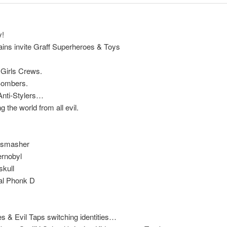
!
illains invite Graff Superheroes & Toys
Girls Crews.
Bombers.
Anti-Stylers…
 the world from all evil.
ysmasher
ernobyl
skull
al Phonk D
 & Evil Taps switching identities…