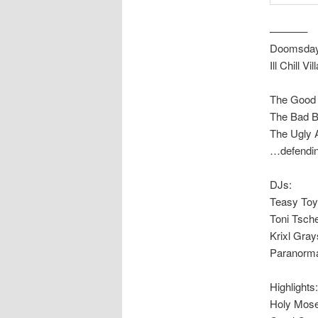
———–
Doomsday
Ill Chill V
The Good 
The Bad 
The Ugly 
…defending
DJs:
Teasy To
Toni Tsch
Krixl Gray
Paranorm
Highlights:
Holy Moses