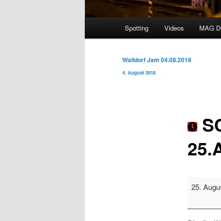
Hauptmenü
Spotting
Videos
MAG 
Beitragsnavigation
Walldorf Jam 04.08.2018
4. August 2018
SC
25.
SCHROTT
25. Augu
JAM
2018
25.August