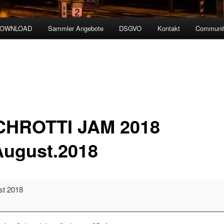
DOWNLOAD
Sammler Angebote
DSGVO
Kontakt
Communit
HROTTI JAM 2018
August.2018
I
st 2018
.2018