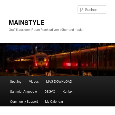
Zum
primären
Such
Inhalt
springen
MAINSTYLE
Graffiti aus dem Raum Frankfurt von früher und heute.
Hauptmenü
Spotting
Videos
MAG DOWNLOAD
Sammler Angebote
DSGVO
Kontakt
Community Support
My Calendar