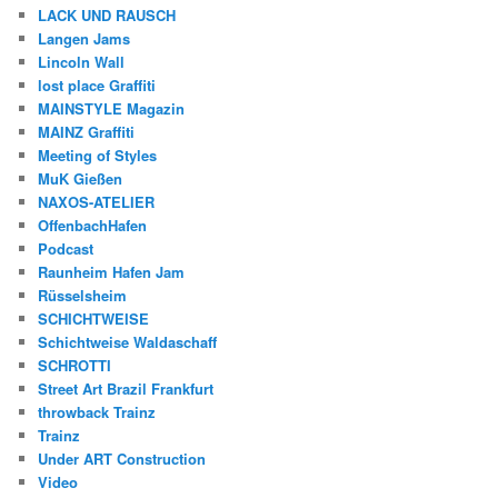
LACK UND RAUSCH
Langen Jams
Lincoln Wall
lost place Graffiti
MAINSTYLE Magazin
MAINZ Graffiti
Meeting of Styles
MuK Gießen
NAXOS-ATELIER
OffenbachHafen
Podcast
Raunheim Hafen Jam
Rüsselsheim
SCHICHTWEISE
Schichtweise Waldaschaff
SCHROTTI
Street Art Brazil Frankfurt
throwback Trainz
Trainz
Under ART Construction
Video