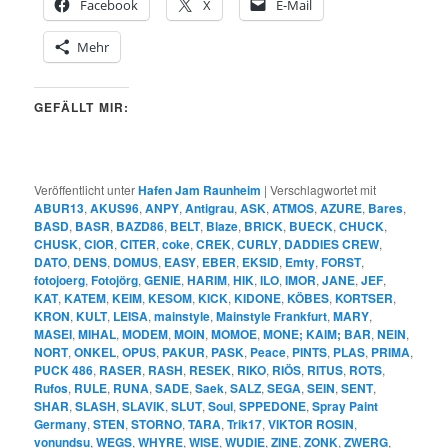
Facebook
X
E-Mail
Mehr
GEFÄLLT MIR:
Veröffentlicht unter
Hafen Jam Raunheim
|
Verschlagwortet mit
ABUR13
,
AKUS96
,
ANPY
,
Antigrau
,
ASK
,
ATMOS
,
AZURE
,
Bares
,
BASD
,
BASR
,
BAZD86
,
BELT
,
Blaze
,
BRICK
,
BUECK
,
CHUCK
,
CHUSK
,
CIOR
,
CITER
,
coke
,
CREK
,
CURLY
,
DADDIES CREW
,
DATO
,
DENS
,
DOMUS
,
EASY
,
EBER
,
EKSID
,
Emty
,
FORST
,
fotojoerg
,
Fotojörg
,
GENIE
,
HARIM
,
HIK
,
ILO
,
IMOR
,
JANE
,
JEF
,
KAT
,
KATEM
,
KEIM
,
KESOM
,
KICK
,
KIDONE
,
KÖBES
,
KORTSER
,
KRON
,
KULT
,
LEISA
,
mainstyle
,
Mainstyle Frankfurt
,
MARY
,
MASEI
,
MIHAL
,
MODEM
,
MOIN
,
MOMOE
,
MONE; KAIM; BAR
,
NEIN
,
NORT
,
ONKEL
,
OPUS
,
PAKUR
,
PASK
,
Peace
,
PINTS
,
PLAS
,
PRIMA
,
PUCK 486
,
RASER
,
RASH
,
RESEK
,
RIKO
,
RIÖS
,
RITUS
,
ROTS
,
Rufos
,
RULE
,
RUNA
,
SADE
,
Saek
,
SALZ
,
SEGA
,
SEIN
,
SENT
,
SHAR
,
SLASH
,
SLAVIK
,
SLUT
,
Soul
,
SPPEDONE
,
Spray Paint
Germany
,
STEN
,
STORNO
,
TARA
,
Trik17
,
VIKTOR ROSIN
,
vonundsu
,
WEGS
,
WHYRE
,
WISE
,
WUDIE
,
ZINE
,
ZONK
,
ZWERG
,