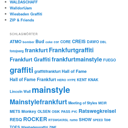
WALDASCHAFF
WalldorfJam
Wiesbaden Graffiti
ZIP & Friends
SCHLAGWÖRTER
Bud
CREIS
ATMO
CORE
DAWO
cor
bomber
coke
DBL
Frankfurtgraffiti
frankfurt
fotojoerg
frankfurtmainstyle
Frankfurt Graffiti
FUEGO
graffiti
Hall of Fame
graffitifrankfurt
Hall of Fame Frankfurt
KENT
KNAK
HERO
HYPE
mainstyle
Lincoln Wall
Mainstylefrankfurt
Meeting of Styles
MEIR
Ratswegkreisel
Monkey
METS
OLSEN
PASS
OSIK
PYC
ROCKER
RESQ
toe
SHOW
rumo
RTSWGKRSL
SPEED
TOES
Wiesbadengraffiti
ZINE