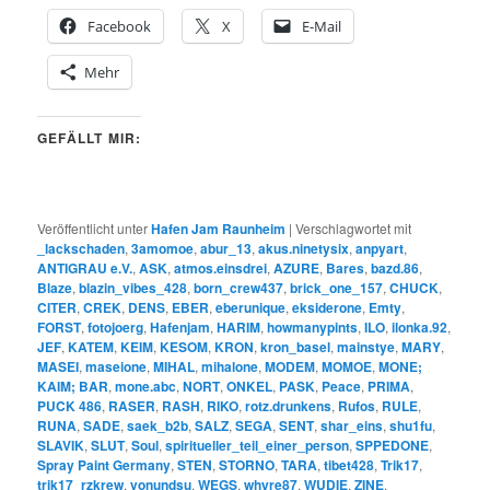
Facebook
X
E-Mail
Mehr
GEFÄLLT MIR:
Veröffentlicht unter
Hafen Jam Raunheim
|
Verschlagwortet mit
_lackschaden
,
3amomoe
,
abur_13
,
akus.ninetysix
,
anpyart
,
ANTIGRAU e.V.
,
ASK
,
atmos.einsdrei
,
AZURE
,
Bares
,
bazd.86
,
Blaze
,
blazin_vibes_428
,
born_crew437
,
brick_one_157
,
CHUCK
,
CITER
,
CREK
,
DENS
,
EBER
,
eberunique
,
eksiderone
,
Emty
,
FORST
,
fotojoerg
,
Hafenjam
,
HARIM
,
howmanypints
,
ILO
,
ilonka.92
,
JEF
,
KATEM
,
KEIM
,
KESOM
,
KRON
,
kron_basel
,
mainstye
,
MARY
,
MASEI
,
maseione
,
MIHAL
,
mihalone
,
MODEM
,
MOMOE
,
MONE;
KAIM; BAR
,
mone.abc
,
NORT
,
ONKEL
,
PASK
,
Peace
,
PRIMA
,
PUCK 486
,
RASER
,
RASH
,
RIKO
,
rotz.drunkens
,
Rufos
,
RULE
,
RUNA
,
SADE
,
saek_b2b
,
SALZ
,
SEGA
,
SENT
,
shar_eins
,
shu1fu
,
SLAVIK
,
SLUT
,
Soul
,
spiritueller_teil_einer_person
,
SPPEDONE
,
Spray Paint Germany
,
STEN
,
STORNO
,
TARA
,
tibet428
,
Trik17
,
trik17_rzkrew
,
vonundsu
,
WEGS
,
whyre87
,
WUDIE
,
ZINE
,