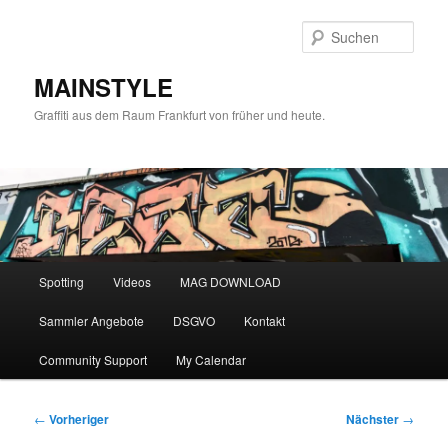
Zum
primären
Such
Inhalt
springen
MAINSTYLE
Graffiti aus dem Raum Frankfurt von früher und heute.
Hauptmenü
Spotting
Videos
MAG DOWNLOAD
Sammler Angebote
DSGVO
Kontakt
Community Support
My Calendar
Beitragsnavigation
←
Vorheriger
Nächster
→