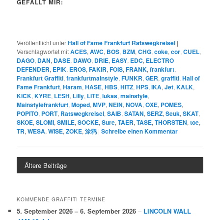
GEFÄLLT MIR:
Veröffentlicht unter
Hall of Fame Frankfurt Ratswegkreisel
|
Verschlagwortet mit
ACES
,
AWC
,
BOS
,
BZM
,
CHG
,
coke
,
cor
,
CUEL
,
DAGO
,
DAN
,
DASE
,
DAWO
,
DRIE
,
EASY
,
EDC
,
ELECTRO
DEFENDER
,
EPIK
,
EROS
,
FAKIR
,
FOIS
,
FRANK
,
frankfurt
,
Frankfurt Graffiti
,
frankfurtmainstyle
,
FUNKR
,
GER
,
graffiti
,
Hall of
Fame Frankfurt
,
Haram
,
HASE
,
HBS
,
HITZ
,
HPS
,
IKA
,
Jet
,
KALK
,
KICK
,
KYRE
,
LESH
,
Lilly
,
LITE
,
lukas
,
mainstyle
,
Mainstylefrankfurt
,
Moped
,
MVP
,
NEIN
,
NOVA
,
OXE
,
POMES
,
POPITO
,
PORT
,
Ratswegkreisel
,
SAIB
,
SATAN
,
SERZ
,
Seuk
,
SKAT
,
SKOE
,
SLOMI
,
SMILE
,
SOCKE
,
Sure
,
TAER
,
TASE
,
THORSTEN
,
toe
,
TR
,
WESA
,
WISE
,
ZOKE
,
涂鸦
|
Schreibe einen Kommentar
Ältere Beiträge
KOMMENDE GRAFFITI TERMINE
5. September 2026
–
6. September 2026
–
LINCOLN WALL