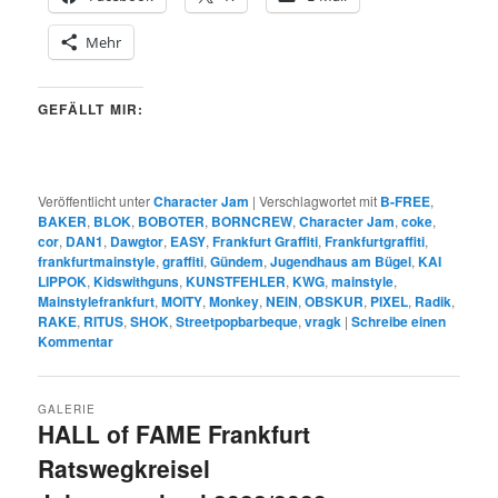
Mehr
GEFÄLLT MIR:
Veröffentlicht unter
Character Jam
|
Verschlagwortet mit
B-FREE
,
BAKER
,
BLOK
,
BOBOTER
,
BORNCREW
,
Character Jam
,
coke
,
cor
,
DAN1
,
Dawgtor
,
EASY
,
Frankfurt Graffiti
,
Frankfurtgraffiti
,
frankfurtmainstyle
,
graffiti
,
Gündem
,
Jugendhaus am Bügel
,
KAI
LIPPOK
,
Kidswithguns
,
KUNSTFEHLER
,
KWG
,
mainstyle
,
Mainstylefrankfurt
,
MOITY
,
Monkey
,
NEIN
,
OBSKUR
,
PIXEL
,
Radik
,
RAKE
,
RITUS
,
SHOK
,
Streetpopbarbeque
,
vragk
|
Schreibe einen
Kommentar
GALERIE
HALL of FAME Frankfurt
Ratswegkreisel