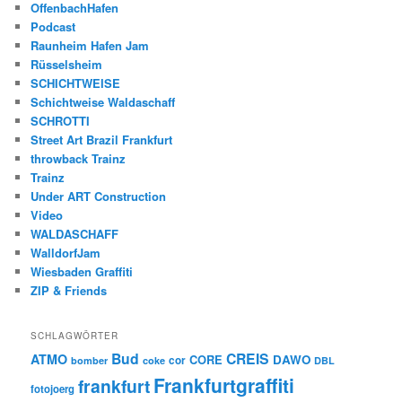
OffenbachHafen
Podcast
Raunheim Hafen Jam
Rüsselsheim
SCHICHTWEISE
Schichtweise Waldaschaff
SCHROTTI
Street Art Brazil Frankfurt
throwback Trainz
Trainz
Under ART Construction
Video
WALDASCHAFF
WalldorfJam
Wiesbaden Graffiti
ZIP & Friends
SCHLAGWÖRTER
Bud
CREIS
ATMO
CORE
DAWO
cor
bomber
coke
DBL
Frankfurtgraffiti
frankfurt
fotojoerg