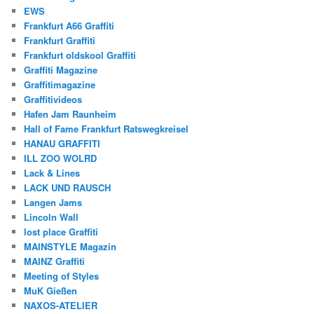
EWS
Frankfurt A66 Graffiti
Frankfurt Graffiti
Frankfurt oldskool Graffiti
Graffiti Magazine
Graffitimagazine
Graffitivideos
Hafen Jam Raunheim
Hall of Fame Frankfurt Ratswegkreisel
HANAU GRAFFITI
ILL ZOO WOLRD
Lack & Lines
LACK UND RAUSCH
Langen Jams
Lincoln Wall
lost place Graffiti
MAINSTYLE Magazin
MAINZ Graffiti
Meeting of Styles
MuK Gießen
NAXOS-ATELIER