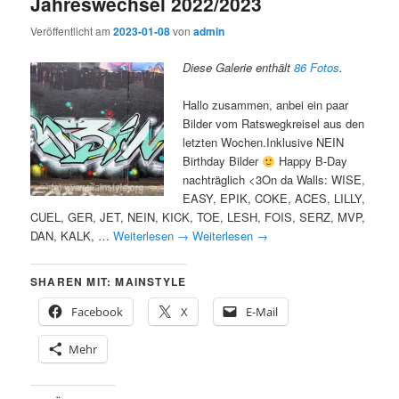
Jahreswechsel 2022/2023
Veröffentlicht am
2023-01-08
von
admin
Diese Galerie enthält
86 Fotos
.
Hallo zusammen, anbei ein paar
Bilder vom Ratswegkreisel aus den
letzten Wochen.Inklusive NEIN
Birthday Bilder
Happy B-Day
nachträglich <3On da Walls: WISE,
EASY, EPIK, COKE, ACES, LILLY,
CUEL, GER, JET, NEIN, KICK, TOE, LESH, FOIS, SERZ, MVP,
DAN, KALK, …
Weiterlesen
→
Weiterlesen
→
SHAREN MIT: MAINSTYLE
Facebook
X
E-Mail
Mehr