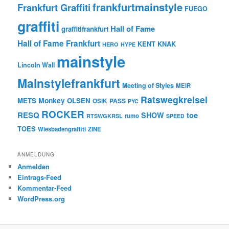
frankfurtmainstyle
Frankfurt Graffiti
FUEGO
graffiti
Hall of Fame
graffitifrankfurt
Hall of Fame Frankfurt
KENT
KNAK
HERO
HYPE
mainstyle
Lincoln Wall
Mainstylefrankfurt
Meeting of Styles
MEIR
Ratswegkreisel
Monkey
METS
OLSEN
PASS
OSIK
PYC
ROCKER
RESQ
toe
SHOW
rumo
RTSWGKRSL
SPEED
TOES
Wiesbadengraffiti
ZINE
ANMELDUNG
Anmelden
Eintrags-Feed
Kommentar-Feed
WordPress.org