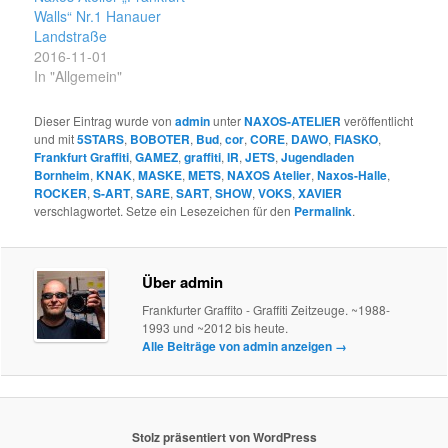
Walls“ Nr.1 Hanauer
Landstraße
2016-11-01
In "Allgemein"
Dieser Eintrag wurde von
admin
unter
NAXOS-ATELIER
veröffentlicht
und mit
5STARS
,
BOBOTER
,
Bud
,
cor
,
CORE
,
DAWO
,
FIASKO
,
Frankfurt Graffiti
,
GAMEZ
,
graffiti
,
IR
,
JETS
,
Jugendladen
Bornheim
,
KNAK
,
MASKE
,
METS
,
NAXOS Atelier
,
Naxos-Halle
,
ROCKER
,
S-ART
,
SARE
,
SART
,
SHOW
,
VOKS
,
XAVIER
verschlagwortet. Setze ein Lesezeichen für den
Permalink
.
Über admin
Frankfurter Graffito - Graffiti Zeitzeuge. ~1988-
1993 und ~2012 bis heute.
Alle Beiträge von admin anzeigen
→
Stolz präsentiert von WordPress