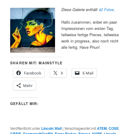
Diese Galerie enthält
42 Fotos
.
Hallo zusammen, anbei ein paar
Impressionen vom ersten Tag,
teilweise fertige Pieces, teilweise
work in progress, also noch nicht
alle fertig. Have Phun!
SHAREN MIT: MAINSTYLE
Facebook
X
E-Mail
Mehr
GEFÄLLT MIR:
Veröffentlicht unter
Lincoln Wall
|
Verschlagwortet mit
ATEM
,
COSE
,
CREIS
,
DarmstadtGraffiti
,
Eater Parker
,
Emesa
,
HYPE
,
Lincoln