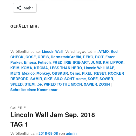
Mehr
GEFÄLLT MIR:
Veröffentlicht unter
Lincoln Wall
|
Verschlagwortet mit
ATMO
,
Bud
,
CHECK
,
COSE
,
CREIS
,
DarmstadtGraffiti
,
DEKO
,
DOIT
,
Eater
Parker
,
Emesa
,
Fetisch
,
FRED
,
IRIE
,
IRIE-ART
,
JUMS
,
KAI LIPPOK
,
KEIM
,
KOMA
,
KROMA
,
LESS THAN HERO
,
Lincoln Wall
,
MÄF
,
METS
,
Mexico
,
Monkey
,
OBSKUR
,
Osmo
,
PIXEL
,
RESET
,
ROCKER
REDFORD
,
SAMIR
,
SIKE
,
SILO
,
SOHT
,
some
,
SOPE
,
SOWER
,
SPEED
,
STEM
,
toe
,
WIRED TO THE MOON
,
XAVIER
,
ZOSIN
|
Schreibe einen Kommentar
GALERIE
Lincoln Wall Jam Sep. 2018
TAG 1
Veröffentlicht am
2018-09-08
von
admin