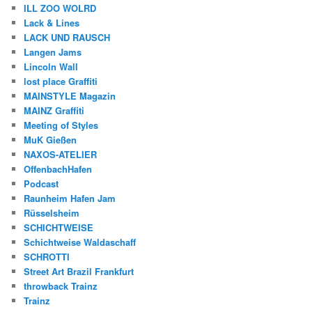
ILL ZOO WOLRD
Lack & Lines
LACK UND RAUSCH
Langen Jams
Lincoln Wall
lost place Graffiti
MAINSTYLE Magazin
MAINZ Graffiti
Meeting of Styles
MuK Gießen
NAXOS-ATELIER
OffenbachHafen
Podcast
Raunheim Hafen Jam
Rüsselsheim
SCHICHTWEISE
Schichtweise Waldaschaff
SCHROTTI
Street Art Brazil Frankfurt
throwback Trainz
Trainz