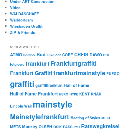
Under ART Construction
Video
WALDASCHAFF
WalldorfJam
Wiesbaden Graffiti
ZIP & Friends
SCHLAGWÖRTER
Bud
CREIS
ATMO
CORE
DAWO
cor
bomber
coke
DBL
Frankfurtgraffiti
frankfurt
fotojoerg
frankfurtmainstyle
Frankfurt Graffiti
FUEGO
graffiti
Hall of Fame
graffitifrankfurt
Hall of Fame Frankfurt
KENT
KNAK
HERO
HYPE
mainstyle
Lincoln Wall
Mainstylefrankfurt
Meeting of Styles
MEIR
Ratswegkreisel
Monkey
METS
OLSEN
PASS
OSIK
PYC