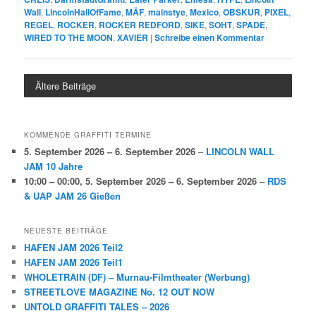
Wall
,
LincolnHallOfFame
,
MÄF
,
mainstye
,
Mexico
,
OBSKUR
,
PIXEL
,
REGEL
,
ROCKER
,
ROCKER REDFORD
,
SIKE
,
SOHT
,
SPADE
,
WIRED TO THE MOON
,
XAVIER
|
Schreibe einen Kommentar
Ältere Beiträge
KOMMENDE GRAFFITI TERMINE
5. September 2026
–
6. September 2026
–
LINCOLN WALL
JAM 10 Jahre
10:00
–
00:00
,
5. September 2026
–
6. September 2026
–
RDS
& UAP JAM 26 Gießen
NEUESTE BEITRÄGE
HAFEN JAM 2026 Teil2
HAFEN JAM 2026 Teil1
WHOLETRAIN (DF) – Murnau-Filmtheater (Werbung)
STREETLOVE MAGAZINE No. 12 OUT NOW
UNTOLD GRAFFITI TALES – 2026