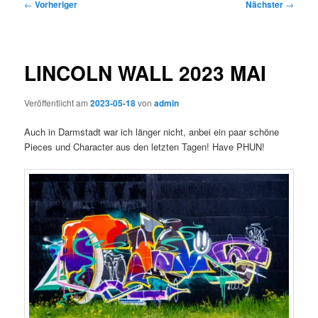
Beitragsnavigation
←
Vorheriger
Nächster
→
LINCOLN WALL 2023 MAI
Veröffentlicht am
2023-05-18
von
admin
Auch in Darmstadt war ich länger nicht, anbei ein paar schöne
Pieces und Character aus den letzten Tagen! Have PHUN!