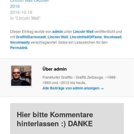
Lincoln Wall Oktober
2016
2016-10-16
In "Lincoln Wall"
Dieser Eintrag wurde von
admin
unter
Lincoln Wall
veröffentlicht und
mit
GraffitiDarmstadt
,
Lincoln Wall
,
LincolnHallOfFame
,
lincolnwall
,
lincolnwally
verschlagwortet. Setze ein Lesezeichen für den
Permalink
.
Über admin
Frankfurter Graffito - Graffiti Zeitzeuge. ~1988-
1993 und ~2012 bis heute.
Alle Beiträge von admin anzeigen
→
Hier bitte Kommentare
hinterlassen :) DANKE