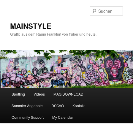
Zum
primären
Such
Inhalt
springen
MAINSTYLE
Graffiti aus dem Raum Frankfurt von früher und heute.
Hauptmenü
Spotting
Videos
MAG DOWNLOAD
Sammler Angebote
DSGVO
Kontakt
Community Support
My Calendar