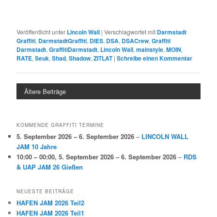
Veröffentlicht unter
Lincoln Wall
|
Verschlagwortet mit
Darmstadt
Graffiti
,
DarmstadtGraffiti
,
DIES
,
DSA
,
DSACrew
,
Graffiti
Darmstadt
,
GraffitiDarmstadt
,
Lincoln Wall
,
mainstyle
,
MOIN
,
RATE
,
Seuk
,
Shad
,
Shadow
,
ZITLAT
|
Schreibe einen Kommentar
Ältere Beiträge
KOMMENDE GRAFFITI TERMINE
5. September 2026
–
6. September 2026
–
LINCOLN WALL
JAM 10 Jahre
10:00
–
00:00
,
5. September 2026
–
6. September 2026
–
RDS
& UAP JAM 26 Gießen
NEUESTE BEITRÄGE
HAFEN JAM 2026 Teil2
HAFEN JAM 2026 Teil1