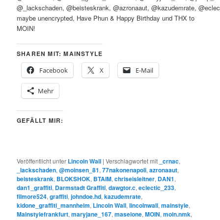
@_lackschaden, @beisteskrank, @azronaaut, @kazudemrate, @eclec
maybe unencrypted, Have Phun & Happy Birthday und THX to
MOIN!
SHAREN MIT: MAINSTYLE
Facebook
X
E-Mail
Mehr
GEFÄLLT MIR:
Veröffentlicht unter
Lincoln Wall
|
Verschlagwortet mit
_crnac
,
_lackschaden
,
@moinsen_81
,
77nakonenapoli
,
azronaaut
,
beisteskrank
,
BLOKSHOK
,
BTAIM
,
chriseisleitner
,
DAN1
,
dan1_graffiti
,
Darmstadt Graffiti
,
dawgtor.c
,
eclectic_233
,
filmore524
,
graffiti
,
johndoe.hd
,
kazudemrate
,
kidone_graffiti_mannheim
,
Lincoln Wall
,
lincolnwall
,
mainstyle
,
Mainstylefrankfurt
,
maryjane_167
,
maseione
,
MOIN
,
moin.nmk
,