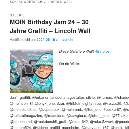
SCHLAGWORTARCHIV:
LINCOLN WALL
GALERIE
MOIN Birthday Jam 24 – 30
Jahre Graffiti – Lincoln Wall
Veröffentlicht am
2024-06-16
von
admin
Diese Galerie enthält
48 Fotos
.
On da Walls:
dan1_graffiti, @urbaner_landschaftsgestalter, silvio, @_crnac, @shad
@moinsen_81,@phyk_one, #zar, @triktok_eightythree, @r.o.z.e29, @b
@chriseisleitner, @superseuk, @moin.nmk, @toe_one, #obskur87, @s
@tuffstuffmagazine, @maseione, @dawgtor.c, @sten__one, @77nakon
@johndoe.hd, @rockdenshit_graff, @reset.642, @reka.5zwo4, @pmod
@filmore524, @kidone_graffiti_mannheim, @maryjane_167, @philip_kik