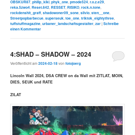
OBSKUR87
,
philip_kiki
,
phyk_one
,
pmode524
,
r.o.z.e29
,
reka.5zwo4
,
Reset.642
,
RESSET
,
RISIKO
,
rock.n.tone
,
rockdenshit_graff
,
shadowoner09_sone
,
silvio
,
sten__one
,
Streetpopbarbecue
,
superseuk
,
toe_one
,
triktok_eightythree
,
tuffstuffmagazine
,
urbaner_landschaftsgestalter
,
zar
|
Schreibe
einen Kommentar
4:SHAD – SHADOW – 2024
Veröffentlicht am
2024-02-18
von
fotojoerg
Lincoln Wall 2024, DSA CREW on da Wall mit ZITLAT, MOIN,
DIES, SEUK und RATE
ZILAT