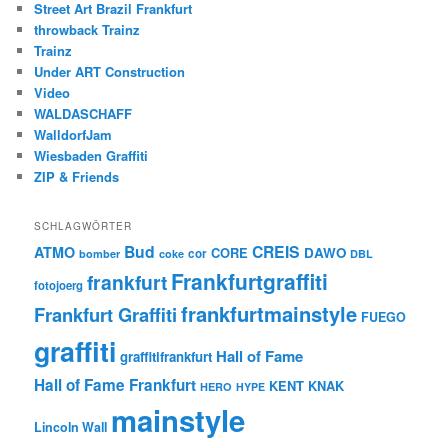
Street Art Brazil Frankfurt
throwback Trainz
Trainz
Under ART Construction
Video
WALDASCHAFF
WalldorfJam
Wiesbaden Graffiti
ZIP & Friends
SCHLAGWÖRTER
Bud
CREIS
ATMO
CORE
DAWO
cor
bomber
coke
DBL
Frankfurtgraffiti
frankfurt
fotojoerg
frankfurtmainstyle
Frankfurt Graffiti
FUEGO
graffiti
Hall of Fame
graffitifrankfurt
Hall of Fame Frankfurt
KENT
KNAK
HERO
HYPE
mainstyle
Lincoln Wall