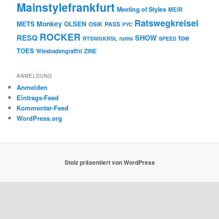
Mainstylefrankfurt
Meeting of Styles
MEIR
Ratswegkreisel
Monkey
METS
OLSEN
PASS
OSIK
PYC
ROCKER
RESQ
toe
SHOW
rumo
RTSWGKRSL
SPEED
TOES
Wiesbadengraffiti
ZINE
ANMELDUNG
Anmelden
Eintrags-Feed
Kommentar-Feed
WordPress.org
Stolz präsentiert von WordPress