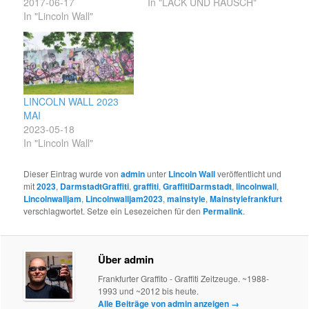
2017-06-17
In "LACK UND RAUSCH"
In "Lincoln Wall"
LINCOLN WALL 2023
MAI
2023-05-18
In "Lincoln Wall"
Dieser Eintrag wurde von
admin
unter
Lincoln Wall
veröffentlicht und
mit
2023
,
DarmstadtGraffiti
,
graffiti
,
GraffitiDarmstadt
,
lincolnwall
,
Lincolnwalljam
,
Lincolnwalljam2023
,
mainstyle
,
Mainstylefrankfurt
verschlagwortet. Setze ein Lesezeichen für den
Permalink
.
Über admin
Frankfurter Graffito - Graffiti Zeitzeuge. ~1988-
1993 und ~2012 bis heute.
Alle Beiträge von admin anzeigen
→