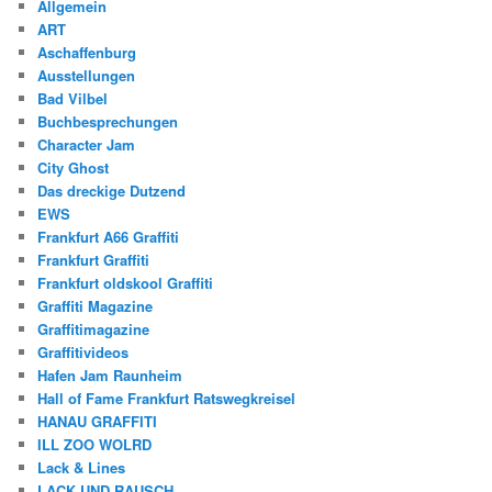
Allgemein
ART
Aschaffenburg
Ausstellungen
Bad Vilbel
Buchbesprechungen
Character Jam
City Ghost
Das dreckige Dutzend
EWS
Frankfurt A66 Graffiti
Frankfurt Graffiti
Frankfurt oldskool Graffiti
Graffiti Magazine
Graffitimagazine
Graffitivideos
Hafen Jam Raunheim
Hall of Fame Frankfurt Ratswegkreisel
HANAU GRAFFITI
ILL ZOO WOLRD
Lack & Lines
LACK UND RAUSCH