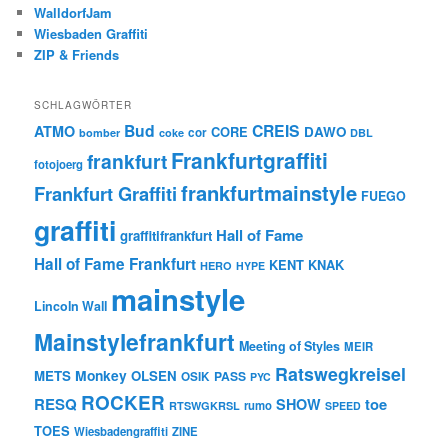
WalldorfJam
Wiesbaden Graffiti
ZIP & Friends
SCHLAGWÖRTER
Bud
CREIS
ATMO
CORE
DAWO
cor
bomber
coke
DBL
Frankfurtgraffiti
frankfurt
fotojoerg
frankfurtmainstyle
Frankfurt Graffiti
FUEGO
graffiti
Hall of Fame
graffitifrankfurt
Hall of Fame Frankfurt
KENT
KNAK
HERO
HYPE
mainstyle
Lincoln Wall
Mainstylefrankfurt
Meeting of Styles
MEIR
Ratswegkreisel
Monkey
METS
OLSEN
PASS
OSIK
PYC
ROCKER
RESQ
toe
SHOW
rumo
RTSWGKRSL
SPEED
TOES
Wiesbadengraffiti
ZINE