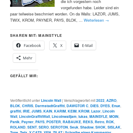
die ich vorgestern noch
vorgefunden habe. Leider sind ein
paar teilweise beschmiert worden. On da Walls: LAZOR, JUMS,
TWIX, KROM, PAYNER, PAYS, BLOK, …
Weiterlesen
→
SHAREN MIT: MAINSTYLE
Facebook
X
E-Mail
Mehr
GEFÄLLT MIR:
Veröffentlicht unter
Lincoln Wall
|
Verschlagwortet mit
2022
,
AZRO
,
BLOK
,
CHRIS
,
DarmstadtGraffiti
,
DAWGTOR C
,
DIES
,
DYES
,
Enue
,
graffiti
,
IRIE
,
JUMS
,
KAIN
,
KARIM
,
KEIM
,
KROM
,
Lazor
,
Lincoln
Wall
,
LincolnGraffitiWall
,
Lincolnwalljam
,
lukas
,
MAINSYLE
,
MOIN
,
Panik
,
Payner
,
PAYS
,
POSTER
,
RABAUKE
,
REKS
,
Retro
,
ROK
,
ROLAND
,
SENT
,
SERO
,
SEROTON
,
Seuk
,
Shadow
,
SHOK
,
SISLAK
,
Tone
,
Twix
,
Y CATS
,
YEN
,
ZILAT
|
Schreibe einen Kommentar