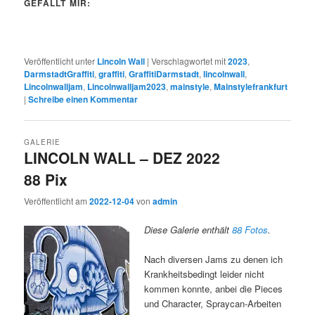
GEFÄLLT MIR:
Veröffentlicht unter
Lincoln Wall
|
Verschlagwortet mit
2023
,
DarmstadtGraffiti
,
graffiti
,
GraffitiDarmstadt
,
lincolnwall
,
Lincolnwalljam
,
Lincolnwalljam2023
,
mainstyle
,
Mainstylefrankfurt
|
Schreibe einen Kommentar
GALERIE
LINCOLN WALL – DEZ 2022
88 Pix
Veröffentlicht am
2022-12-04
von
admin
Diese Galerie enthält
88 Fotos
.
Nach diversen Jams zu denen ich
Krankheitsbedingt leider nicht
kommen konnte, anbei die Pieces
und Character, Spraycan-Arbeiten