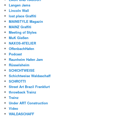
Langen Jams
Lincoln Wall
lost place Graffiti
MAINSTYLE Magazin
MAINZ Graffiti
Meeting of Styles
MuK Gießen
NAXOS-ATELIER
OffenbachHafen
Podcast
Raunheim Hafen Jam
Rüsselsheim
SCHICHTWEISE
Schichtweise Waldaschaff
SCHROTTI
Street Art Brazil Frankfurt
throwback Trainz
Trainz
Under ART Construction
Video
WALDASCHAFF