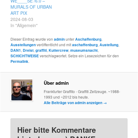
WE____SE /6.0 –
MURALS OF URBAN
ART PIX
2024-08-03
In "Allgemein"
Dieser Eintrag wurde von
admin
unter
Aschaffenburg
,
Ausstellungen
veröffentlicht und mit
aschaffenburg
,
Austellung
,
DAN1
,
Dreist
,
graffiti
,
Kuttercrew
,
museumsnacht
,
SCHICHTWEISE
verschlagwortet. Setze ein Lesezeichen für den
Permalink
.
Über admin
Frankfurter Graffito - Graffiti Zeitzeuge. ~1988-
1993 und ~2012 bis heute.
Alle Beiträge von admin anzeigen
→
Hier bitte Kommentare