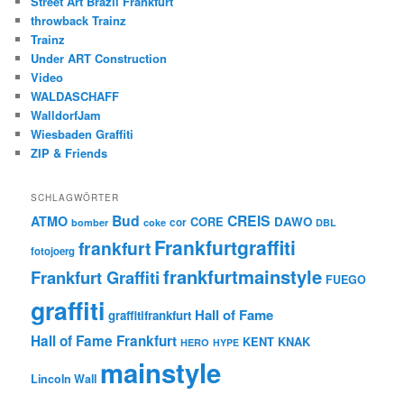
Street Art Brazil Frankfurt
throwback Trainz
Trainz
Under ART Construction
Video
WALDASCHAFF
WalldorfJam
Wiesbaden Graffiti
ZIP & Friends
SCHLAGWÖRTER
Bud
CREIS
ATMO
CORE
DAWO
cor
bomber
coke
DBL
Frankfurtgraffiti
frankfurt
fotojoerg
frankfurtmainstyle
Frankfurt Graffiti
FUEGO
graffiti
Hall of Fame
graffitifrankfurt
Hall of Fame Frankfurt
KENT
KNAK
HERO
HYPE
mainstyle
Lincoln Wall