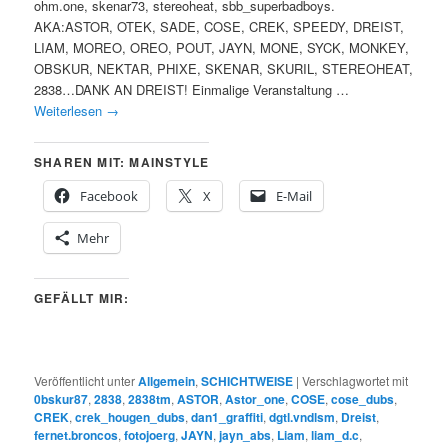
ohm.one, skenar73, stereoheat, sbb_superbadboys.
AKA:ASTOR, OTEK, SADE, COSE, CREK, SPEEDY, DREIST,
LIAM, MOREO, OREO, POUT, JAYN, MONE, SYCK, MONKEY,
OBSKUR, NEKTAR, PHIXE, SKENAR, SKURIL, STEREOHEAT,
2838…DANK AN DREIST! Einmalige Veranstaltung …
Weiterlesen
→
SHAREN MIT: MAINSTYLE
Facebook
X
E-Mail
Mehr
GEFÄLLT MIR:
Veröffentlicht unter
Allgemein
,
SCHICHTWEISE
|
Verschlagwortet mit
0bskur87
,
2838
,
2838tm
,
ASTOR
,
Astor_one
,
COSE
,
cose_dubs
,
CREK
,
crek_hougen_dubs
,
dan1_graffiti
,
dgtl.vndlsm
,
Dreist
,
fernet.broncos
,
fotojoerg
,
JAYN
,
jayn_abs
,
Liam
,
liam_d.c
,