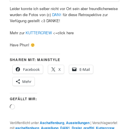
Leider konnte ich selber nicht vor Ort sein aber freundlicherweise
wurden die Fotos von (c)
DAN1
für diese Retrospektive zur
Verfügung gestellt <3 DANKE!
Mehr zur
KUTTERCREW
<=click here
Have Phun!
SHAREN MIT: MAINSTYLE
Facebook
X
E-Mail
Mehr
GEFÄLLT MIR:
Wird
geladen …
Veröffentlicht unter
Aschaffenburg
,
Ausstellungen
|
Verschlagwortet
mit
aschaffenburg
,
Austellung
,
DAN1
,
Dreist
,
graffiti
,
Kuttercrew
,