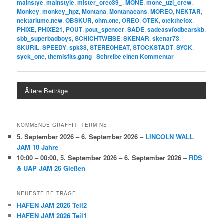
mainstye
,
mainstyle
,
mister_oreo39_
,
MONE
,
mone_uzi_crew
,
Monkey
,
monkey_hpz
,
Montana
,
Montanacans
,
MOREO
,
NEKTAR
,
nektariumc.new
,
OBSKUR
,
ohm.one
,
OREO
,
OTEK
,
otekthefox
,
PHIXE
,
PHIXE21
,
POUT
,
pout_spencer
,
SADE
,
sadeasvfodbearskb
,
sbb_superbadboys
,
SCHICHTWEISE
,
SKENAR
,
skenar73
,
SKURIL
,
SPEEDY
,
spk38
,
STEREOHEAT
,
STOCKSTADT
,
SYCK
,
syck_one
,
themisfits.gang
|
Schreibe einen Kommentar
Ältere Beiträge
KOMMENDE GRAFFITI TERMINE
5. September 2026
–
6. September 2026
–
LINCOLN WALL
JAM 10 Jahre
10:00
–
00:00
,
5. September 2026
–
6. September 2026
–
RDS
& UAP JAM 26 Gießen
NEUESTE BEITRÄGE
HAFEN JAM 2026 Teil2
HAFEN JAM 2026 Teil1