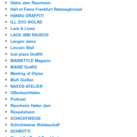
Hafen Jam Raunheim
Hall of Fame Frankfurt Ratswegkreisel
HANAU GRAFFITI
ILL ZOO WOLRD
Lack & Lines
LACK UND RAUSCH
Langen Jams
Lincoln Wall
lost place Graffiti
MAINSTYLE Magazin
MAINZ Graffiti
Meeting of Styles
MuK Gießen
NAXOS-ATELIER
OffenbachHafen
Podcast
Raunheim Hafen Jam
Rüsselsheim
SCHICHTWEISE
Schichtweise Waldaschaff
SCHROTTI