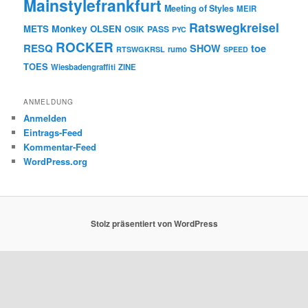
Mainstylefrankfurt
Meeting of Styles
MEIR
Ratswegkreisel
Monkey
METS
OLSEN
PASS
OSIK
PYC
ROCKER
RESQ
toe
SHOW
rumo
RTSWGKRSL
SPEED
TOES
Wiesbadengraffiti
ZINE
ANMELDUNG
Anmelden
Eintrags-Feed
Kommentar-Feed
WordPress.org
Stolz präsentiert von WordPress