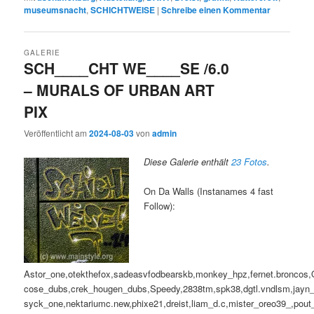
museumsnacht
,
SCHICHTWEISE
|
Schreibe einen Kommentar
GALERIE
SCH____CHT WE____SE /6.0
– MURALS OF URBAN ART
PIX
Veröffentlicht am
2024-08-03
von
admin
Diese Galerie enthält
23 Fotos
.
On Da Walls (Instanames 4 fast
Follow):
Astor_one,otekthefox,sadeasvfodbearskb,monkey_hpz,fernet.broncos,
cose_dubs,crek_hougen_dubs,Speedy,2838tm,spk38,dgtl.vndlsm,jayn
syck_one,nektariumc.new,phixe21,dreist,liam_d.c,mister_oreo39_,pout_