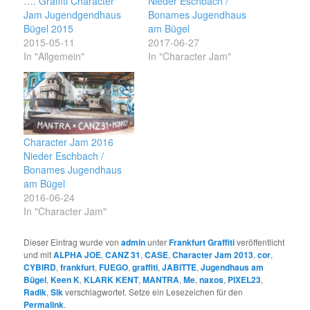
…. Graffiti Character
Nieder Eschbach /
Jam Jugendgendhaus
Bonames Jugendhaus
Bügel 2015
am Bügel
2015-05-11
2017-06-27
In "Allgemein"
In "Character Jam"
Character Jam 2016
Nieder Eschbach /
Bonames Jugendhaus
am Bügel
2016-06-24
In "Character Jam"
Dieser Eintrag wurde von
admin
unter
Frankfurt Graffiti
veröffentlicht
und mit
ALPHA JOE
,
CANZ 31
,
CASE
,
Character Jam 2013
,
cor
,
CYBIRD
,
frankfurt
,
FUEGO
,
graffiti
,
JABITTE
,
Jugendhaus am
Bügel
,
Keen K
,
KLARK KENT
,
MANTRA
,
Me
,
naxos
,
PIXEL23
,
Radik
,
Sik
verschlagwortet. Setze ein Lesezeichen für den
Permalink
.