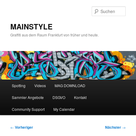
Zum
primären
Such
Inhalt
springen
MAINSTYLE
Graffiti aus dem Raum Frankfurt von früher und heute.
Hauptmenü
Spotting
Videos
MAG DOWNLOAD
Sammler Angebote
DSGVO
Kontakt
Community Support
My Calendar
Beitragsnavigation
←
Vorheriger
Nächster
→