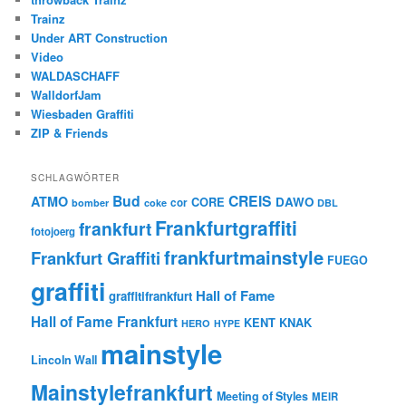
Trainz
Under ART Construction
Video
WALDASCHAFF
WalldorfJam
Wiesbaden Graffiti
ZIP & Friends
SCHLAGWÖRTER
Bud
CREIS
ATMO
CORE
DAWO
cor
bomber
coke
DBL
Frankfurtgraffiti
frankfurt
fotojoerg
frankfurtmainstyle
Frankfurt Graffiti
FUEGO
graffiti
Hall of Fame
graffitifrankfurt
Hall of Fame Frankfurt
KENT
KNAK
HERO
HYPE
mainstyle
Lincoln Wall
Mainstylefrankfurt
Meeting of Styles
MEIR