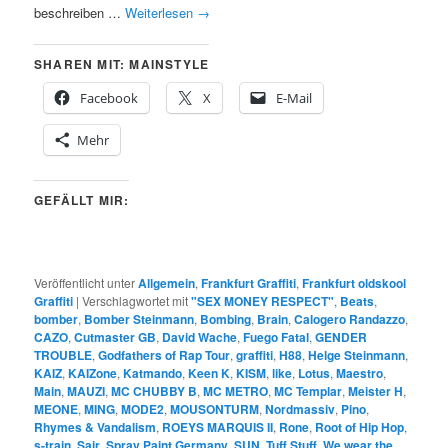
beschreiben …
Weiterlesen
→
SHAREN MIT: MAINSTYLE
Facebook
X
E-Mail
Mehr
GEFÄLLT MIR:
Veröffentlicht unter
Allgemein
,
Frankfurt Graffiti
,
Frankfurt oldskool
Graffiti
|
Verschlagwortet mit
"SEX MONEY RESPECT"
,
Beats
,
bomber
,
Bomber Steinmann
,
Bombing
,
Brain
,
Calogero Randazzo
,
CAZO
,
Cutmaster GB
,
David Wache
,
Fuego Fatal
,
GENDER
TROUBLE
,
Godfathers of Rap Tour
,
graffiti
,
H88
,
Helge Steinmann
,
KAIZ
,
KAIZone
,
Katmando
,
Keen K
,
KISM
,
like
,
Lotus
,
Maestro
,
Main
,
MAUZI
,
MC CHUBBY B
,
MC METRO
,
MC Templar
,
Meister H
,
MEONE
,
MING
,
MODE2
,
MOUSONTURM
,
Nordmassiv
,
Pino
,
Rhymes & Vandalism
,
ROEYS MARQUIS II
,
Rone
,
Root of Hip Hop
,
s-train
,
Sair
,
Spray Paint Germany
,
SUN
,
Tuff Stuff
,
We wear the