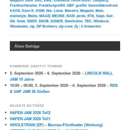
Frankfurtfanzine
,
Frankfurtgraffiti
,
GBF
,
graffiti
,
Gummibärenfront
,
KAOS
,
Keen K
,
KISM
,
like
,
Lotus
,
Maestro
,
Magazin
,
Main
,
mainstyle
,
Mainz
,
MAUZI
,
MEONE
,
NAIS
,
penis
,
RTA
,
Sago
,
Sair
,
Sik
,
Snek
,
SNER
,
SNOB
,
SONER
,
Steeltrains
,
TBC
,
Wholecar
,
Wiesbaden
,
zip
,
ZIP Brothers
,
zip crew
,
Zy
|
3
Antworten
Ältere Beiträge
KOMMENDE GRAFFITI TERMINE
5. September 2026
–
6. September 2026
–
LINCOLN WALL
JAM 10 Jahre
10:00
–
00:00
,
5. September 2026
–
6. September 2026
–
RDS
& UAP JAM 26 Gießen
NEUESTE BEITRÄGE
HAFEN JAM 2026 Teil2
HAFEN JAM 2026 Teil1
WHOLETRAIN (DF) – Murnau-Filmtheater (Werbung)