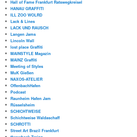
Hall of Fame Frankfurt Ratswegkreisel
HANAU GRAFFITI
ILL ZOO WOLRD
Lack & Lines
LACK UND RAUSCH
Langen Jams
Lincoln Wall
lost place Graffiti
MAINSTYLE Magazin
MAINZ Graffiti
Meeting of Styles
MuK Gießen
NAXOS-ATELIER
OffenbachHafen
Podcast
Raunheim Hafen Jam
Rüsselsheim
SCHICHTWEISE
Schichtweise Waldaschaff
SCHROTTI
Street Art Brazil Frankfurt
throwback Trainz