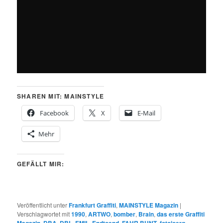
SHAREN MIT: MAINSTYLE
Facebook
X
E-Mail
Mehr
GEFÄLLT MIR:
Veröffentlicht unter
Frankfurt Graffiti
,
MAINSTYLE Magazin
|
Verschlagwortet mit
1990
,
ARTWO
,
bomber
,
Brain
,
das erste Graffiti
Magazin
,
DBA
,
DBL
,
EMIL
,
Endtoend
,
FAHR BUNT
,
fotojoerg
,