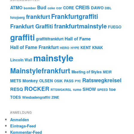
Bud
CREIS
ATMO
CORE
DAWO
cor
bomber
coke
DBL
Frankfurtgraffiti
frankfurt
fotojoerg
frankfurtmainstyle
Frankfurt Graffiti
FUEGO
graffiti
Hall of Fame
graffitifrankfurt
Hall of Fame Frankfurt
KENT
KNAK
HERO
HYPE
mainstyle
Lincoln Wall
Mainstylefrankfurt
Meeting of Styles
MEIR
Ratswegkreisel
Monkey
METS
OLSEN
PASS
OSIK
PYC
ROCKER
RESQ
toe
SHOW
rumo
RTSWGKRSL
SPEED
TOES
Wiesbadengraffiti
ZINE
ANMELDUNG
Anmelden
Eintrags-Feed
Kommentar-Feed