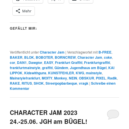
Mehr
GEFÄLLT MIR:
Veröffentlicht unter
Character Jam
|
Verschlagwortet mit
B-FREE
,
BAKER
,
BLOK
,
BOBOTER
,
BORNCREW
,
Character Jam
,
coke
,
cor
,
DAN1
,
Dawgtor
,
EASY
,
Frankfurt Graffiti
,
Frankfurtgraffiti
,
frankfurtmainstyle
,
graffiti
,
Gündem
,
Jugendhaus am Bügel
,
KAI
LIPPOK
,
Kidswithguns
,
KUNSTFEHLER
,
KWG
,
mainstyle
,
Mainstylefrankfurt
,
MOITY
,
Monkey
,
NEIN
,
OBSKUR
,
PIXEL
,
Radik
,
RAKE
,
RITUS
,
SHOK
,
Streetpopbarbeque
,
vragk
|
Schreibe einen
Kommentar
CHARACTER JAM 2023
24.-25.06. JGH am BÜGEL!