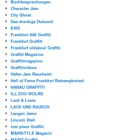
Buchbesprechungen
Character Jam
City Ghost
Das dreckige Dutzend
EWS
Frankfurt A66 Graffiti
Frankfurt Graffiti
Frankfurt oldskool Graffiti
Graffiti Magazine
Graffitimagazine
Graffitivideos
Hafen Jam Raunheim
Hall of Fame Frankfurt Ratswegkreisel
HANAU GRAFFITI
ILL ZOO WOLRD
Lack & Lines
LACK UND RAUSCH
Langen Jams
Lincoln Wall
lost place Graffiti
MAINSTYLE Magazin
MAINZ Graffiti