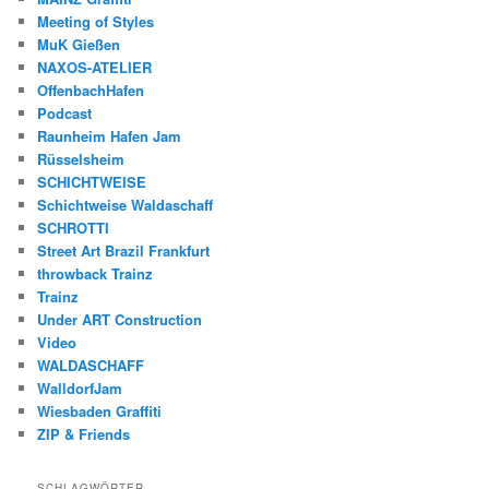
Meeting of Styles
MuK Gießen
NAXOS-ATELIER
OffenbachHafen
Podcast
Raunheim Hafen Jam
Rüsselsheim
SCHICHTWEISE
Schichtweise Waldaschaff
SCHROTTI
Street Art Brazil Frankfurt
throwback Trainz
Trainz
Under ART Construction
Video
WALDASCHAFF
WalldorfJam
Wiesbaden Graffiti
ZIP & Friends
SCHLAGWÖRTER