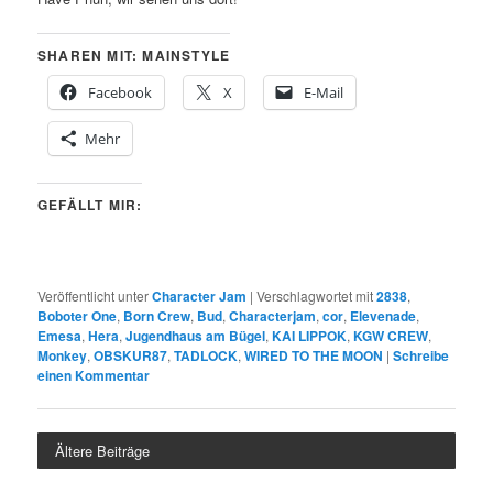
SHAREN MIT: MAINSTYLE
Facebook
X
E-Mail
Mehr
GEFÄLLT MIR:
Veröffentlicht unter
Character Jam
|
Verschlagwortet mit
2838
,
Boboter One
,
Born Crew
,
Bud
,
Characterjam
,
cor
,
Elevenade
,
Emesa
,
Hera
,
Jugendhaus am Bügel
,
KAI LIPPOK
,
KGW CREW
,
Monkey
,
OBSKUR87
,
TADLOCK
,
WIRED TO THE MOON
|
Schreibe
einen Kommentar
Ältere Beiträge