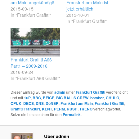
am Main angekündigt!
Frankfurt am Main ist
2015-09-15
jetzt erhältlich!
In "Frankfurt Graffiti"
2015-10-01
In "Frankfurt Graffiti"
Frankfurt Graffiti A66
Part1 – 2009-2016
2016-09-24
In "Frankfurt A66 Graffiti"
Dieser Eintrag wurde von
admin
unter
Frankfurt Graffiti
veröffentlicht
und mit
1uP
,
BBC
,
BEIGE
,
BIG BALLS CREW
,
bomber
,
CHULO
,
CPUK
,
DEOS
,
DNS
,
DöNER
,
Frankfurt am Main
,
Frankfurt Graffiti
,
Graffiti Frankfurt
,
KENT
,
PERM
,
RUSH
,
TRENO
verschlagwortet.
Setze ein Lesezeichen für den
Permalink
.
Über admin