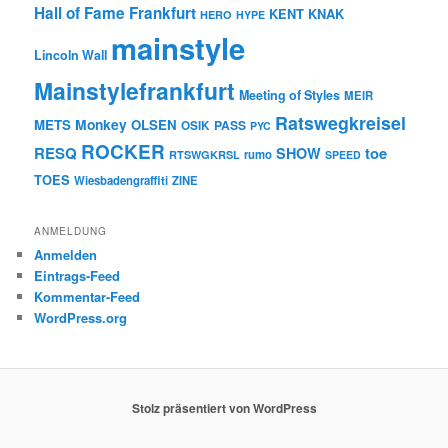
Hall of Fame Frankfurt
KENT
KNAK
HERO
HYPE
mainstyle
Lincoln Wall
Mainstylefrankfurt
Meeting of Styles
MEIR
Ratswegkreisel
Monkey
METS
OLSEN
PASS
OSIK
PYC
ROCKER
RESQ
toe
SHOW
rumo
RTSWGKRSL
SPEED
TOES
Wiesbadengraffiti
ZINE
ANMELDUNG
Anmelden
Eintrags-Feed
Kommentar-Feed
WordPress.org
Stolz präsentiert von WordPress