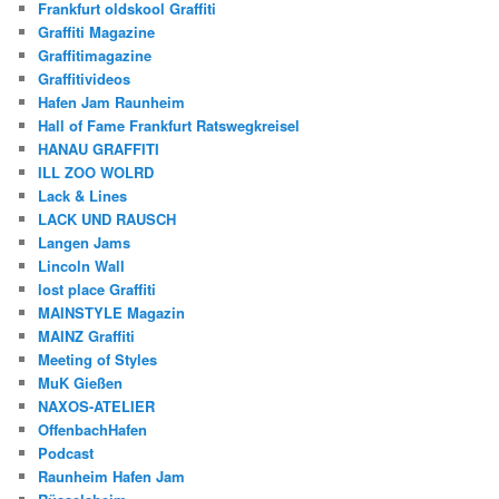
Frankfurt oldskool Graffiti
Graffiti Magazine
Graffitimagazine
Graffitivideos
Hafen Jam Raunheim
Hall of Fame Frankfurt Ratswegkreisel
HANAU GRAFFITI
ILL ZOO WOLRD
Lack & Lines
LACK UND RAUSCH
Langen Jams
Lincoln Wall
lost place Graffiti
MAINSTYLE Magazin
MAINZ Graffiti
Meeting of Styles
MuK Gießen
NAXOS-ATELIER
OffenbachHafen
Podcast
Raunheim Hafen Jam