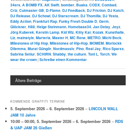
34ers
,
A BOMB FX
,
AK Swift
,
bomber
,
Buaka
,
CODX
,
Combad
,
Criz
,
Cutmaster GB
,
D-Flame
,
DJ Feedback
,
DJ Friction
,
DJ Katch
,
DJ Release
,
DJ Schowi
,
DJ Starscream
,
DJ Thomilla
,
DJ Yesta
,
Eddy Action
,
Frankfurt Rap
,
Funky Fresh Double D
,
Germ
,
Glöckner
,
H88
,
Helge Steinmann
,
Homebase34
,
Jan Delay
,
Jeyz
,
Jörg Kuberek
,
Kerstin Lamp
,
Kid Wiz
,
Kitty Kat
,
Kozak
,
Kunsthalle
,
Liz
,
mainstyle
,
Marteria
,
Master H
,
MC Rene
,
METRO
,
Michi Beck
,
Milestones of Hip Hop
,
Milestones of Hip-Hop
,
MOMEM
,
Morlockk
Dilemma
,
Murat Güngör
,
Nordmassiv
,
Pino
,
Real Jay
,
Rico Sparxx
,
Sabrina Setlur
,
SCHIRN
,
Shabby
,
the culture
,
Toni L
,
Torch
,
We
wear the crown
|
Schreibe einen Kommentar
Ältere Beiträge
KOMMENDE GRAFFITI TERMINE
5. September 2026
–
6. September 2026
–
LINCOLN WALL
JAM 10 Jahre
10:00
–
00:00
,
5. September 2026
–
6. September 2026
–
RDS
& UAP JAM 26 Gießen