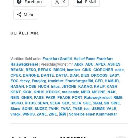
Facebook
X
E-Mail
Mehr
GEFÄLLT MIR:
Veröffentlicht unter
Frankfurt Graffiti
,
Hall of Fame Frankfurt
Ratswegkreisel
|
Verschlagwortet mit
Abok
,
ABU
,
APEX
,
ASHES
,
BEASK
,
BEKO
,
BERAK
,
BISON
,
bomber
,
CINK
,
CIORONER
,
coke
,
CPUX
,
DANONE
,
DANTE
,
DATTA
,
DIAR
,
DIES
,
DROOGS
,
EASY
,
EOC
,
feezy
,
Fotojörg
,
frankfurt
,
Frankfurtgraffiti
,
GER
,
HAMUR
,
HASAN
,
HOSE
,
HUCH
,
Intus
,
JETONE
,
KAKAO
,
KALIF
,
KASH
,
KENT
,
KICK
,
KNUS
,
KROCK
,
mainstyle
,
MEIR
,
MEONE
,
NAK
,
NEIN
,
ONER
,
PASS
,
PAZR
,
PEAOE
,
PORT
,
Ratswegkreisel
,
RIME
,
RISIKO
,
RITUS
,
SEAN
,
SEGA
,
SEK
,
SETA
,
SGE
,
SIAM
,
Sik
,
SINE
,
Slone
,
SONE
,
SUXEZ
,
TANK
,
TARA
,
TASE
,
toe
,
USEME
,
VALE
,
vragk
,
WINGS
,
ZANE
,
ZINE
,
涂鸦
|
Schreibe einen Kommentar