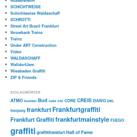
Rüsselsheim
SCHICHTWEISE
Schichtweise Waldaschaff
SCHROTTI
Street Art Brazil Frankfurt
throwback Trainz
Trainz
Under ART Construction
Video
WALDASCHAFF
WalldorfJam
Wiesbaden Graffiti
ZIP & Friends
SCHLAGWÖRTER
Bud
CREIS
ATMO
CORE
DAWO
cor
bomber
coke
DBL
Frankfurtgraffiti
frankfurt
fotojoerg
frankfurtmainstyle
Frankfurt Graffiti
FUEGO
graffiti
Hall of Fame
graffitifrankfurt