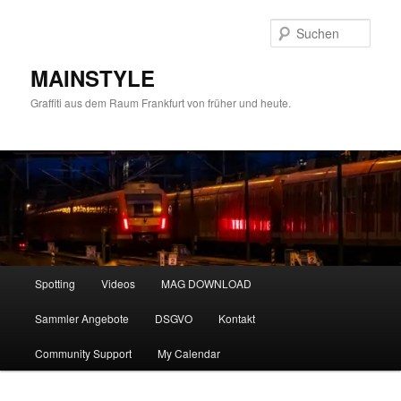
Zum
primären
Such
Inhalt
springen
MAINSTYLE
Graffiti aus dem Raum Frankfurt von früher und heute.
Hauptmenü
Spotting
Videos
MAG DOWNLOAD
Sammler Angebote
DSGVO
Kontakt
Community Support
My Calendar