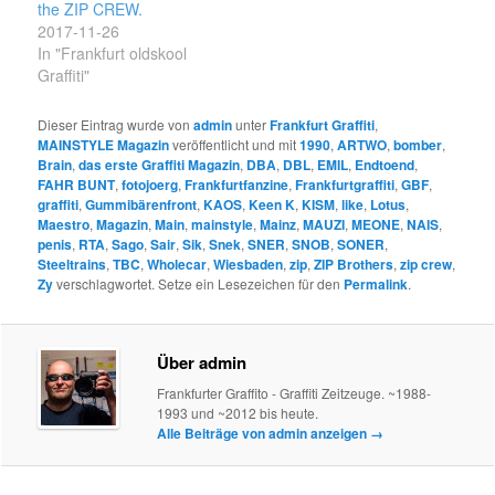
the ZIP CREW.
2017-11-26
In "Frankfurt oldskool
Graffiti"
Dieser Eintrag wurde von
admin
unter
Frankfurt Graffiti
,
MAINSTYLE Magazin
veröffentlicht und mit
1990
,
ARTWO
,
bomber
,
Brain
,
das erste Graffiti Magazin
,
DBA
,
DBL
,
EMIL
,
Endtoend
,
FAHR BUNT
,
fotojoerg
,
Frankfurtfanzine
,
Frankfurtgraffiti
,
GBF
,
graffiti
,
Gummibärenfront
,
KAOS
,
Keen K
,
KISM
,
like
,
Lotus
,
Maestro
,
Magazin
,
Main
,
mainstyle
,
Mainz
,
MAUZI
,
MEONE
,
NAIS
,
penis
,
RTA
,
Sago
,
Sair
,
Sik
,
Snek
,
SNER
,
SNOB
,
SONER
,
Steeltrains
,
TBC
,
Wholecar
,
Wiesbaden
,
zip
,
ZIP Brothers
,
zip crew
,
Zy
verschlagwortet. Setze ein Lesezeichen für den
Permalink
.
Über admin
Frankfurter Graffito - Graffiti Zeitzeuge. ~1988-
1993 und ~2012 bis heute.
Alle Beiträge von admin anzeigen
→