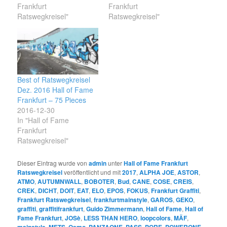
Frankfurt
Frankfurt
Ratswegkreisel"
Ratswegkreisel"
Best of Ratswegkreisel
Dez. 2016 Hall of Fame
Frankfurt – 75 Pieces
2016-12-30
In "Hall of Fame
Frankfurt
Ratswegkreisel"
Dieser Eintrag wurde von
admin
unter
Hall of Fame Frankfurt
Ratswegkreisel
veröffentlicht und mit
2017
,
ALPHA JOE
,
ASTOR
,
ATMO
,
AUTUMNWALL
,
BOBOTER
,
Bud
,
CANE
,
COSE
,
CREIS
,
CREK
,
DICHT
,
DOIT
,
EAT
,
ELO
,
EPOS
,
FOKUS
,
Frankfurt Graffiti
,
Frankfurt Ratswegkreisel
,
frankfurtmainstyle
,
GAROS
,
GEKO
,
graffiti
,
graffitifrankfurt
,
Guido Zimmermann
,
Hall of Fame
,
Hall of
Fame Frankfurt
,
JOSè
,
LESS THAN HERO
,
loopcolors
,
MÄF
,
mainstyle
,
METS
,
Osmo
,
PANZAONE
,
PASS
,
PORE
,
POWERONE
,