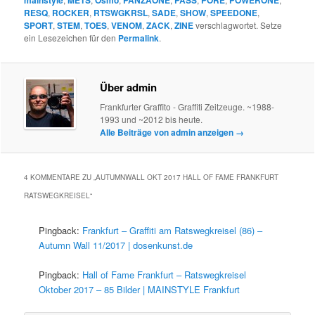
RESQ
,
ROCKER
,
RTSWGKRSL
,
SADE
,
SHOW
,
SPEEDONE
,
SPORT
,
STEM
,
TOES
,
VENOM
,
ZACK
,
ZINE
verschlagwortet. Setze
ein Lesezeichen für den
Permalink
.
Über admin
Frankfurter Graffito - Graffiti Zeitzeuge. ~1988-
1993 und ~2012 bis heute.
Alle Beiträge von admin anzeigen
→
4 KOMMENTARE ZU „
AUTUMNWALL OKT 2017 HALL OF FAME FRANKFURT
RATSWEGKREISEL
“
Pingback:
Frankfurt – Graffiti am Ratswegkreisel (86) –
Autumn Wall 11/2017 | dosenkunst.de
Pingback:
Hall of Fame Frankfurt – Ratswegkreisel
Oktober 2017 – 85 Bilder | MAINSTYLE Frankfurt