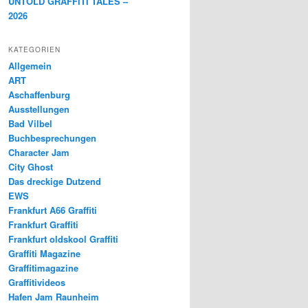
UNTOLD GRAFFITI TALES –
2026
KATEGORIEN
Allgemein
ART
Aschaffenburg
Ausstellungen
Bad Vilbel
Buchbesprechungen
Character Jam
City Ghost
Das dreckige Dutzend
EWS
Frankfurt A66 Graffiti
Frankfurt Graffiti
Frankfurt oldskool Graffiti
Graffiti Magazine
Graffitimagazine
Graffitivideos
Hafen Jam Raunheim