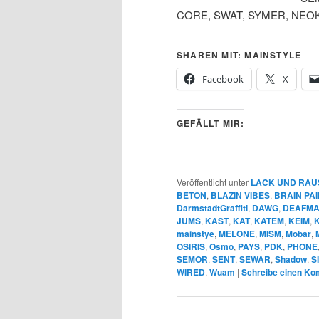
CORE, SWAT, SYMER, NEO
SHAREN MIT: MAINSTYLE
Facebook
X
GEFÄLLT MIR:
Veröffentlicht unter
LACK UND RAU
BETON
,
BLAZIN VIBES
,
BRAIN PAI
DarmstadtGraffiti
,
DAWG
,
DEAFM
JUMS
,
KAST
,
KAT
,
KATEM
,
KEIM
,
mainstye
,
MELONE
,
MISM
,
Mobar
,
OSIRIS
,
Osmo
,
PAYS
,
PDK
,
PHONE
SEMOR
,
SENT
,
SEWAR
,
Shadow
,
S
WIRED
,
Wuam
|
Schreibe einen K