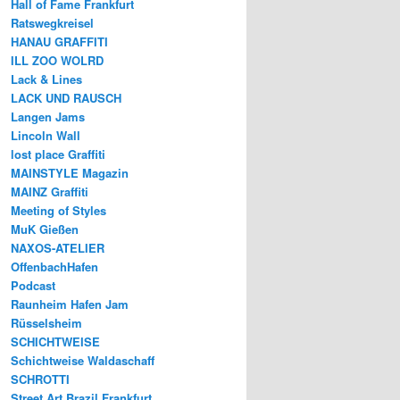
Hall of Fame Frankfurt
Ratswegkreisel
HANAU GRAFFITI
ILL ZOO WOLRD
Lack & Lines
LACK UND RAUSCH
Langen Jams
Lincoln Wall
lost place Graffiti
MAINSTYLE Magazin
MAINZ Graffiti
Meeting of Styles
MuK Gießen
NAXOS-ATELIER
OffenbachHafen
Podcast
Raunheim Hafen Jam
Rüsselsheim
SCHICHTWEISE
Schichtweise Waldaschaff
SCHROTTI
Street Art Brazil Frankfurt