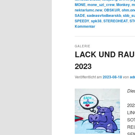
MONE
,
mone_uzi_crew
,
Monkey
,
m
nektariumc.new
,
OBSKUR
,
ohm.on
SADE
,
sadeasvfodbearskb
,
sbb_s
SPEEDY
,
spk38
,
STEREOHEAT
,
ST
Kommentar
GALERIE
LACK UND RAU
2023
Veröffentlicht am
2023-08-18
von
ad
Die
202
LIN
SOT
REI
SEM