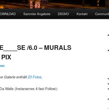
DOWNLOAD
Sammler Angebote
DSGVO
Kontakt
Communit
____SE /6.0 – MURALS
PIX
min
se Galerie enthält
23 Fotos
.
Da Walls (Instanames 4 fast Follow):