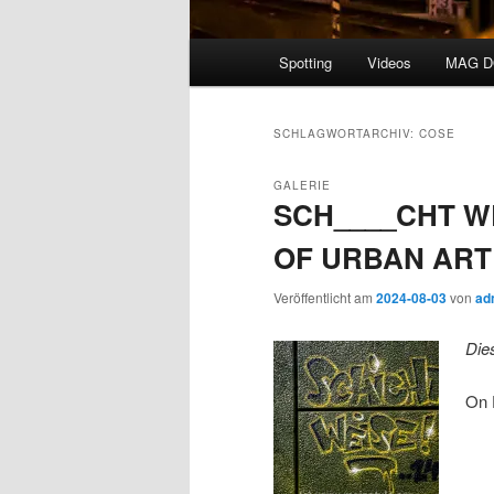
Hauptmenü
Spotting
Videos
MAG 
SCHLAGWORTARCHIV:
COSE
GALERIE
SCH____CHT WE
OF URBAN ART 
Veröffentlicht am
2024-08-03
von
ad
Die
On 