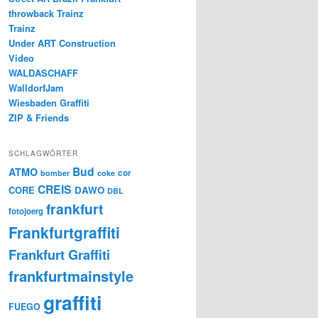
throwback Trainz
Trainz
Under ART Construction
Video
WALDASCHAFF
WalldorfJam
Wiesbaden Graffiti
ZIP & Friends
SCHLAGWÖRTER
Bud
ATMO
cor
bomber
coke
CREIS
CORE
DAWO
DBL
frankfurt
fotojoerg
Frankfurtgraffiti
Frankfurt Graffiti
frankfurtmainstyle
graffiti
FUEGO