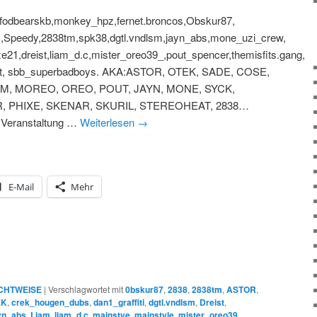
vfodbearskb,monkey_hpz,fernet.broncos,Obskur87,
Speedy,2838tm,spk38,dgtl.vndlsm,jayn_abs,mone_uzi_crew,
21,dreist,liam_d.c,mister_oreo39_,pout_spencer,themisfits.gang,
eat, sbb_superbadboys. AKA:ASTOR, OTEK, SADE, COSE,
AM, MOREO, OREO, POUT, JAYN, MONE, SYCK,
 PHIXE, SKENAR, SKURIL, STEREOHEAT, 2838…
Veranstaltung …
Weiterlesen
→
E-Mail
Mehr
CHTWEISE
|
Verschlagwortet mit
0bskur87
,
2838
,
2838tm
,
ASTOR
,
EK
,
crek_hougen_dubs
,
dan1_graffiti
,
dgtl.vndlsm
,
Dreist
,
yn_abs
,
Liam
,
liam_d.c
,
mainstye
,
mainstyle
,
mister_oreo39_
,