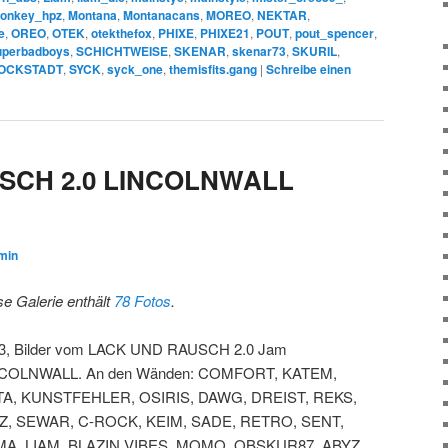
onkey_hpz
,
Montana
,
Montanacans
,
MOREO
,
NEKTAR
,
e
,
OREO
,
OTEK
,
otekthefox
,
PHIXE
,
PHIXE21
,
POUT
,
pout_spencer
,
uperbadboys
,
SCHICHTWEISE
,
SKENAR
,
skenar73
,
SKURIL
,
OCKSTADT
,
SYCK
,
syck_one
,
themisfits.gang
|
Schreibe einen
SCH 2.0 LINCOLNWALL
min
se Galerie enthält
78 Fotos
.
3, Bilder vom LACK UND RAUSCH 2.0 Jam
COLNWALL. An den Wänden: COMFORT, KATEM,
A, KUNSTFEHLER, OSIRIS, DAWG, DREIST, REKS,
Z, SEWAR, C-ROCK, KEIM, SADE, RETRO, SENT,
A, LIAM, BLAZIN VIBES, MOMO, OBSKUR87, ABYZ,