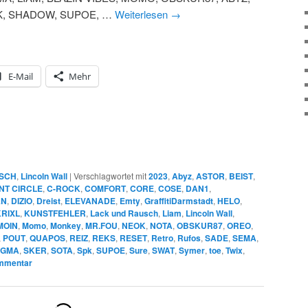
K, SHADOW, SUPOE, …
Weiterlesen
→
E-Mail
Mehr
SCH
,
Lincoln Wall
|
Verschlagwortet mit
2023
,
Abyz
,
ASTOR
,
BEIST
,
NT CIRCLE
,
C-ROCK
,
COMFORT
,
CORE
,
COSE
,
DAN1
,
AN
,
DIZIO
,
Dreist
,
ELEVANADE
,
Emty
,
GraffitiDarmstadt
,
HELO
,
KRIXL
,
KUNSTFEHLER
,
Lack und Rausch
,
Liam
,
Lincoln Wall
,
MOIN
,
Momo
,
Monkey
,
MR.FOU
,
NEOK
,
NOTA
,
OBSKUR87
,
OREO
,
,
POUT
,
QUAPOS
,
REIZ
,
REKS
,
RESET
,
Retro
,
Rufos
,
SADE
,
SEMA
,
IGMA
,
SKER
,
SOTA
,
Spk
,
SUPOE
,
Sure
,
SWAT
,
Symer
,
toe
,
Twix
,
ommentar