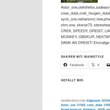
Astor_one,otekthefox,sadeas
cose_dubs,crek_hougen_dubs,
syck_one,nektariumc.new,phixe
ohm.one, skenar73, stereoh
CREK, SPEEDY, DREIST, LI
MONKEY, OBSKUR, NEKTAR,
DANK AN DREIST! Einmalige 
SHAREN MIT: MAINSTYLE
Facebook
X
GEFÄLLT MIR:
Veröffentlicht unter
Allgemein
,
SCHI
Astor_one
,
COSE
,
cose_dubs
,
CR
fernet.broncos
,
fotojoerg
,
JAYN
,
ja