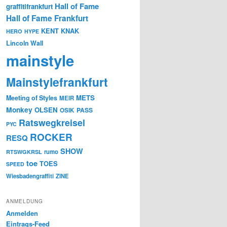
Hall of Fame
graffitifrankfurt
Hall of Fame Frankfurt
KENT
KNAK
HERO
HYPE
Lincoln Wall
mainstyle
Mainstylefrankfurt
METS
Meeting of Styles
MEIR
Monkey
OLSEN
PASS
OSIK
Ratswegkreisel
PYC
ROCKER
RESQ
SHOW
rumo
RTSWGKRSL
toe
TOES
SPEED
Wiesbadengraffiti
ZINE
ANMELDUNG
Anmelden
Eintrags-Feed