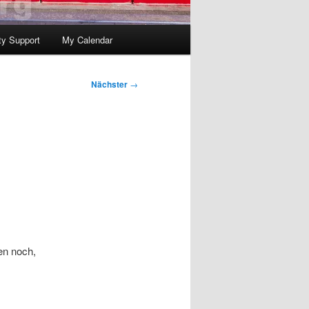
y Support
My Calendar
Nächster
→
en noch,