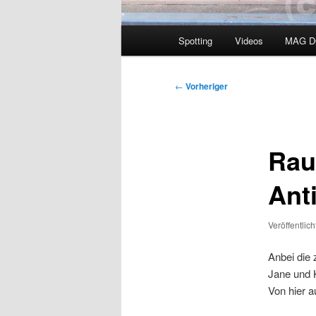
Hauptmenü
Spotting
Videos
MAG 
Beitragsnavigation
←
Vorheriger
Rau
Anti
Veröffentlic
Anbei die
Jane und K
Von hier 