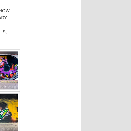
SHOW,
ADY,
US,