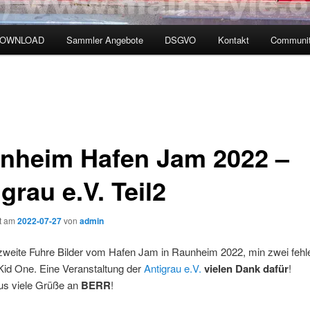
DOWNLOAD
Sammler Angebote
DSGVO
Kontakt
Communit
nheim Hafen Jam 2022 –
grau e.V. Teil2
ht am
2022-07-27
von
admin
 zweite Fuhre Bilder vom Hafen Jam in Raunheim 2022, min zwei fehl
id One. Eine Veranstaltung der
Antigrau e.V.
vielen Dank dafür
!
aus viele Grüße an
BERR
!