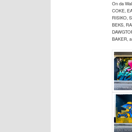
On da Wall
COKE, EA
RISIKO, 
BEKS, RA
DAWGTOR,
BAKER, an