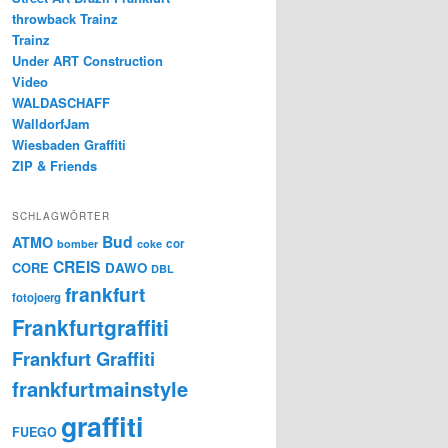
throwback Trainz
Trainz
Under ART Construction
Video
WALDASCHAFF
WalldorfJam
Wiesbaden Graffiti
ZIP & Friends
SCHLAGWÖRTER
Bud
ATMO
cor
bomber
coke
CREIS
CORE
DAWO
DBL
frankfurt
fotojoerg
Frankfurtgraffiti
Frankfurt Graffiti
frankfurtmainstyle
graffiti
FUEGO