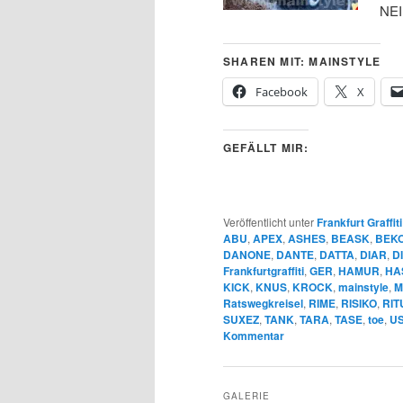
NEI
SHAREN MIT: MAINSTYLE
Facebook
X
GEFÄLLT MIR:
Veröffentlicht unter
Frankfurt Graffiti
ABU
,
APEX
,
ASHES
,
BEASK
,
BEK
DANONE
,
DANTE
,
DATTA
,
DIAR
,
D
Frankfurtgraffiti
,
GER
,
HAMUR
,
HA
KICK
,
KNUS
,
KROCK
,
mainstyle
,
M
Ratswegkreisel
,
RIME
,
RISIKO
,
RIT
SUXEZ
,
TANK
,
TARA
,
TASE
,
toe
,
U
Kommentar
GALERIE