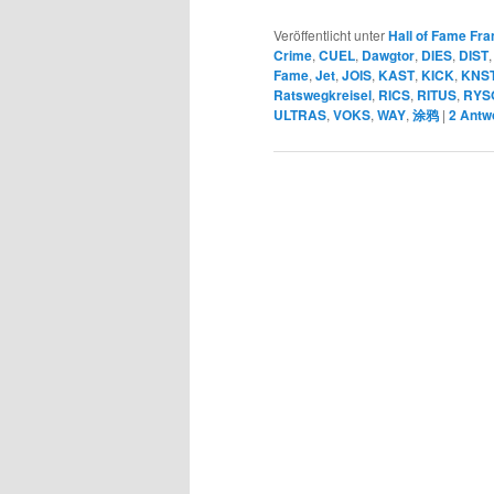
Veröffentlicht unter
Hall of Fame Fra
Crime
,
CUEL
,
Dawgtor
,
DIES
,
DIST
Fame
,
Jet
,
JOIS
,
KAST
,
KICK
,
KNS
Ratswegkreisel
,
RICS
,
RITUS
,
RYS
ULTRAS
,
VOKS
,
WAY
,
涂鸦
|
2
Antw