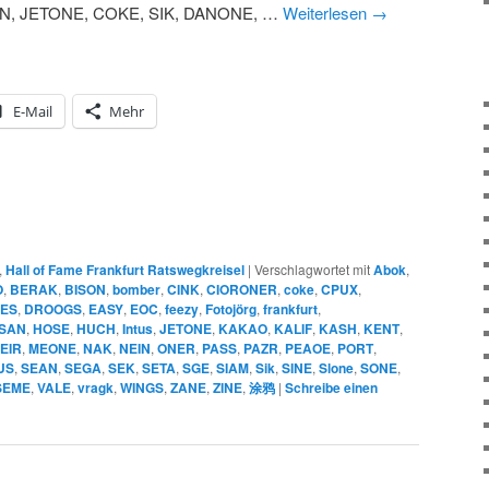
N, JETONE, COKE, SIK, DANONE, …
Weiterlesen
→
E-Mail
Mehr
,
Hall of Fame Frankfurt Ratswegkreisel
|
Verschlagwortet mit
Abok
,
O
,
BERAK
,
BISON
,
bomber
,
CINK
,
CIORONER
,
coke
,
CPUX
,
IES
,
DROOGS
,
EASY
,
EOC
,
feezy
,
Fotojörg
,
frankfurt
,
SAN
,
HOSE
,
HUCH
,
Intus
,
JETONE
,
KAKAO
,
KALIF
,
KASH
,
KENT
,
EIR
,
MEONE
,
NAK
,
NEIN
,
ONER
,
PASS
,
PAZR
,
PEAOE
,
PORT
,
US
,
SEAN
,
SEGA
,
SEK
,
SETA
,
SGE
,
SIAM
,
Sik
,
SINE
,
Slone
,
SONE
,
SEME
,
VALE
,
vragk
,
WINGS
,
ZANE
,
ZINE
,
涂鸦
|
Schreibe einen