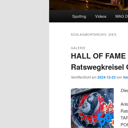
Hauptmenü
Spotting
Videos
MAG 
SCHLAGWORTARCHIV:
DIES
GALERIE
HALL OF FAME
Ratswegkreisel 
Veröffentlicht am
2024-12-23
von
fot
Die
Anb
Rat
TAR
POR