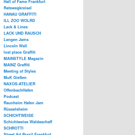
Hall of Fame Frankfurt
Ratswegkreisel
HANAU GRAFFITI
ILL ZOO WOLRD
Lack & Lines
LACK UND RAUSCH
Langen Jams
Lincoln Wall
lost place Graffiti
MAINSTYLE Magazin
MAINZ Graffiti
Meeting of Styles
MuK Gießen
NAXOS-ATELIER
OffenbachHafen
Podcast
Raunheim Hafen Jam
Rüsselsheim
SCHICHTWEISE
Schichtweise Waldaschaff
SCHROTTI
Street Art Brazil Frankfurt