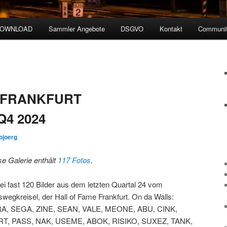
DOWNLOAD
Sammler Angebote
DSGVO
Kontakt
Communit
 FRANKFURT
Q4 2024
ojoerg
se Galerie enthält
117 Fotos
.
ei fast 120 Bilder aus dem letzten Quartal 24 vom
swegkreisel, der Hall of Fame Frankfurt. On da Walls:
A, SEGA, ZINE, SEAN, VALE, MEONE, ABU, CINK,
T, PASS, NAK, USEME, ABOK, RISIKO, SUXEZ, TANK,