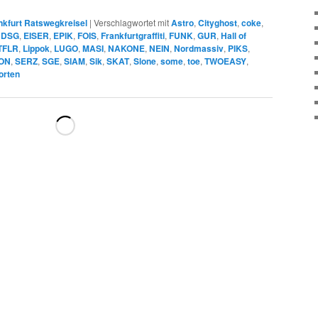
nkfurt Ratswegkreisel
|
Verschlagwortet mit
Astro
,
Cityghost
,
coke
,
,
DSG
,
EISER
,
EPIK
,
FOIS
,
Frankfurtgraffiti
,
FUNK
,
GUR
,
Hall of
TFLR
,
Lippok
,
LUGO
,
MASI
,
NAKONE
,
NEIN
,
Nordmassiv
,
PIKS
,
ON
,
SERZ
,
SGE
,
SIAM
,
Sik
,
SKAT
,
Slone
,
some
,
toe
,
TWOEASY
,
orten