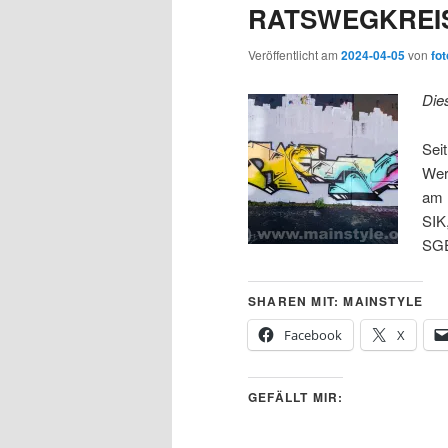
RATSWEGKREISEL
Veröffentlicht am
2024-04-05
von
fot
Die
Sei
Wer
am 
SIK
SGE
SHAREN MIT: MAINSTYLE
Facebook
X
GEFÄLLT MIR: