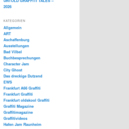
UNTOLD GRAFFITI TALES –
2026
KATEGORIEN
Allgemein
ART
Aschaffenburg
Ausstellungen
Bad Vilbel
Buchbesprechungen
Character Jam
City Ghost
Das dreckige Dutzend
EWS
Frankfurt A66 Graffiti
Frankfurt Graffiti
Frankfurt oldskool Graffiti
Graffiti Magazine
Graffitimagazine
Graffitivideos
Hafen Jam Raunheim