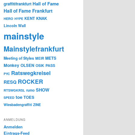
Hall of Fame
graffitifrankfurt
Hall of Fame Frankfurt
KENT
KNAK
HERO
HYPE
Lincoln Wall
mainstyle
Mainstylefrankfurt
METS
Meeting of Styles
MEIR
Monkey
OLSEN
PASS
OSIK
Ratswegkreisel
PYC
ROCKER
RESQ
SHOW
rumo
RTSWGKRSL
toe
TOES
SPEED
Wiesbadengraffiti
ZINE
ANMELDUNG
Anmelden
Eintrags-Feed