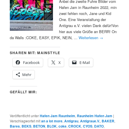
Anbei die zweite Fuhre Bilder vom
Hafen Jam in Raunheim 2022, min
zwei fehlen noch, Jane und Kid
One. Eine Veranstaltung der
Antigrau e.V. vielen Dank dafür!Von
hier aus viele Grüße an BERR! On
da Walls :COKE, EASY, EPIK, NEIN, …
Weiterlesen
→
SHAREN MIT: MAINSTYLE
Facebook
X
E-Mail
Mehr
GEFÄLLT MIR:
Veröffentlicht unter
Hafen Jam Raunheim
,
Raunheim Hafen Jam
|
Verschlagwortet mit
an a lot more
,
Antigrau
,
Antigraue.V.
,
BAKER
,
Bares
,
BEKS
,
BETON
,
BLOK
,
coke
,
CROCK
,
CYOS
,
DATO
,