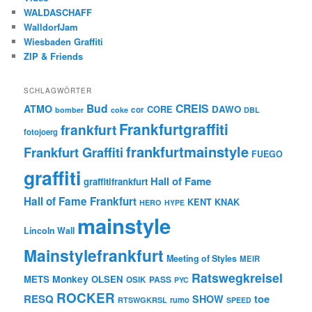
WALDASCHAFF
WalldorfJam
Wiesbaden Graffiti
ZIP & Friends
SCHLAGWÖRTER
Bud
CREIS
ATMO
CORE
DAWO
cor
bomber
coke
DBL
Frankfurtgraffiti
frankfurt
fotojoerg
frankfurtmainstyle
Frankfurt Graffiti
FUEGO
graffiti
Hall of Fame
graffitifrankfurt
Hall of Fame Frankfurt
KENT
KNAK
HERO
HYPE
mainstyle
Lincoln Wall
Mainstylefrankfurt
Meeting of Styles
MEIR
Ratswegkreisel
Monkey
METS
OLSEN
PASS
OSIK
PYC
ROCKER
RESQ
toe
SHOW
rumo
RTSWGKRSL
SPEED