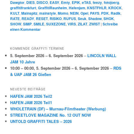
Dawgtor
,
DIES
,
DISCO
,
EASY
,
Emty
,
EPIK
,
eTAS
,
feezy
,
fotojoerg
,
graffitifrankfurt
,
GraffitiRaunheim
,
Hafenjam
,
KNSTFHLR
,
KROCK
,
KULT
,
Mainspitz
,
mainstyle
,
Momo
,
NEIN
,
Opel
,
PAYS
,
PDK
,
Radik
,
RATE
,
READY
,
RESET
,
RISIKO
,
RUFUS
,
Seuk
,
Shadow
,
SHOK
,
SHOW
,
SIMP
,
SMILE
,
SUXEZONE
,
VIRS
,
ZILAT
,
ZWIST
|
Schreibe
einen Kommentar
KOMMENDE GRAFFITI TERMINE
5. September 2026
–
6. September 2026
–
LINCOLN WALL
JAM 10 Jahre
10:00
–
00:00
,
5. September 2026
–
6. September 2026
–
RDS
& UAP JAM 26 Gießen
NEUESTE BEITRÄGE
HAFEN JAM 2026 Teil2
HAFEN JAM 2026 Teil1
WHOLETRAIN (DF) – Murnau-Filmtheater (Werbung)
STREETLOVE MAGAZINE No. 12 OUT NOW
UNTOLD GRAFFITI TALES – 2026