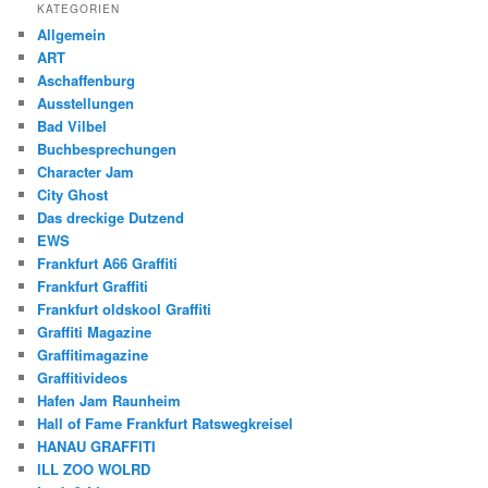
KATEGORIEN
Allgemein
ART
Aschaffenburg
Ausstellungen
Bad Vilbel
Buchbesprechungen
Character Jam
City Ghost
Das dreckige Dutzend
EWS
Frankfurt A66 Graffiti
Frankfurt Graffiti
Frankfurt oldskool Graffiti
Graffiti Magazine
Graffitimagazine
Graffitivideos
Hafen Jam Raunheim
Hall of Fame Frankfurt Ratswegkreisel
HANAU GRAFFITI
ILL ZOO WOLRD