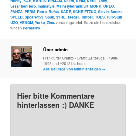
Honey
,
KAE
,
KARLSTEINJAM
,
Keam
,
KEIM
,
KENT
,
Lacy
,
LessThenHero
,
mainstyle
,
Mainstylefrankfurt
,
MONK
,
OREO
,
PANZA
,
PERM
,
Retro
,
Rufos
,
SADE
,
SCHRIFTZUG
,
Slevin
,
Smoke
,
SPEED
,
Spoare153
,
Spuk
,
SYRE
,
Taeger
,
Timber
,
TOES
,
Tuff-Stuff
,
UZO
,
VENOM
,
Yorke
,
Zine.
verschlagwortet. Setze ein Lesezeichen
für den
Permalink
.
Über admin
Frankfurter Graffito - Graffiti Zeitzeuge. ~1988-
1993 und ~2012 bis heute.
Alle Beiträge von admin anzeigen
→
Hier bitte Kommentare
hinterlassen :) DANKE