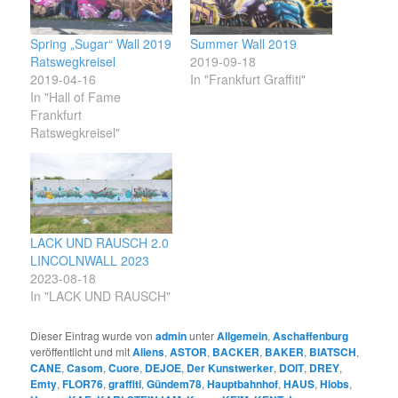
Spring „Sugar“ Wall 2019
Summer Wall 2019
Ratswegkreisel
2019-09-18
2019-04-16
In "Frankfurt Graffiti"
In "Hall of Fame
Frankfurt
Ratswegkreisel"
LACK UND RAUSCH 2.0
LINCOLNWALL 2023
2023-08-18
In "LACK UND RAUSCH"
Dieser Eintrag wurde von
admin
unter
Allgemein
,
Aschaffenburg
veröffentlicht und mit
Aliens
,
ASTOR
,
BACKER
,
BAKER
,
BIATSCH
,
CANE
,
Casom
,
Cuore
,
DEJOE
,
Der Kunstwerker
,
DOIT
,
DREY
,
Emty
,
FLOR76
,
graffiti
,
Gündem78
,
Hauptbahnhof
,
HAUS
,
Hiobs
,